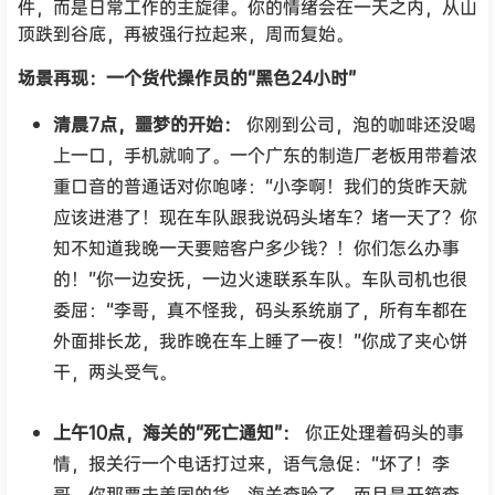
件，而是日常工作的主旋律。你的情绪会在一天之内，从山
顶跌到谷底，再被强行拉起来，周而复始。
场景再现：一个货代操作员的“黑色24小时”
清晨7点，噩梦的开始：
你刚到公司，泡的咖啡还没喝
上一口，手机就响了。一个广东的制造厂老板用带着浓
重口音的普通话对你咆哮：“小李啊！我们的货昨天就
应该进港了！现在车队跟我说码头堵车？堵一天了？你
知不知道我晚一天要赔客户多少钱？！你们怎么办事
的！”你一边安抚，一边火速联系车队。车队司机也很
委屈：“李哥，真不怪我，码头系统崩了，所有车都在
外面排长龙，我昨晚在车上睡了一夜！”你成了夹心饼
干，两头受气。
上午10点，海关的“死亡通知”：
你正处理着码头的事
情，报关行一个电话打过来，语气急促：“坏了！李
哥，你那票去美国的货，海关查验了，而且是开箱查