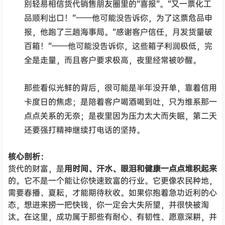
别轻易相信货代销售朋友圈里的“喜报”。“又一票化工
品顺利出口！”——他可能没告诉你，为了这票危品申
报，他跑了三趟海事局。“感谢客户信任，月发货量破
百箱！”——他可能没告诉你，这些箱子利润极低，完
全是走量，而且客户要求极高，夜里经常被吵醒。
那些看似光鲜的背后，很可能是半年没开单，靠着信用
卡度日的焦虑；是陪着客户喝酒喝到吐，只为维系那一
点点关系的无奈；是夜里因为压力太大而失眠，第二天
还要强打精神继续打电话的坚持。
核心剖析：
货代的财富，是
用时间、汗水、眼泪和健康一点点堆积起来
的。它不是一个能让你快速致富的行业。它更像农民种地，
需要春播、夏耘，才能期待秋收。如果你抱着急功近利的心
态，想进来捞一把快钱，你一定会大失所望，并很快被淘
汰。在这里，成功属于那些有耐心、有韧性、愿意深耕，并