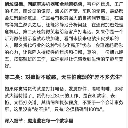
绪垃圾桶、问题解决机器和全能背锅侠
。客户的焦虑、工厂
的抱怨、船公司的傲慢、海关的严苛、车队的无奈，最终都
会汇聚到你这里。你需要有极其强大的自我调节能力，在被
骂得狗血淋头之后，还能冷静地分析问题；在通宵加班处理
危机后，第二天还能微笑着给新客户打电话。如果你是一个
听到微信提示音就心跳加速，看到未接来电就头皮发麻的
人，那么货代行业的这种“常态化高压”状态，会迅速耗尽你
的心力，让你陷入持续性的焦虑和抑郁。真的，一份朝九晚
五、按部就班的工作，或许更能让你感受到生活的宁静与美
好。
第二类：对数据不敏感、天生怕麻烦的“差不多先生”
如果你觉得货代就是打打电话、发发邮件、喝喝咖啡，那你
就大错特错了。货代行业80%的工作，是在和数字、表
格、文档打交道，其精细和复杂程度，不亚于一个会计事务
所。这里没有“差不多”，只有“必须精确到100%”。
深入细节：魔鬼藏在每一个数字里