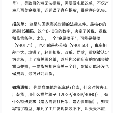
号），导致目的港无法提货，需要发电报改单，不仅产
生几百美金费用，还延误了客户提货，最后客户流失。
报关单：
这是与国家海关对接的法律文件。最核心的
就是
HS编码
。这个8-10位的数字，决定了关税、退税
和监管条件。比如，一个“金属椅子”，可能是餐椅
（9401.71），也可能是办公椅（9401.30），税率相
差巨大。填错了，轻则扣货、改单、罚款，重则被认定
为走私，上了海关黑名单，以后你公司所有的货都会被
重点关照。一票货被扣在海关三个月，货值可能还没仓
储费高，最终只能弃货。
做箱通知：
你要准确地告诉车队/仓库，什么时候去工
厂装货，用什么样的箱子（20GP/40GP/40HQ），有
什么特殊要求（是否需要打托架、是否要加固）。如果
写错了箱型，车到了工厂发现货装不下，叫天天不应，