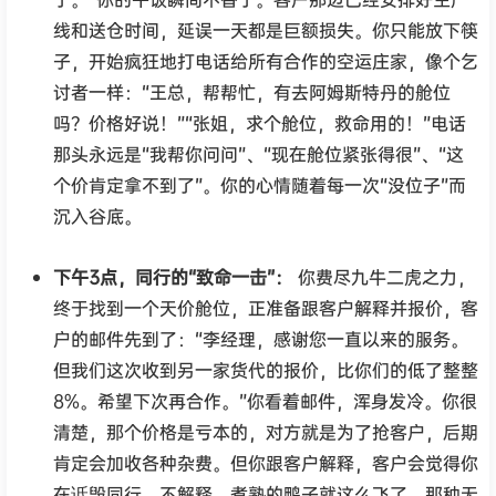
线和送仓时间，延误一天都是巨额损失。你只能放下筷
子，开始疯狂地打电话给所有合作的空运庄家，像个乞
讨者一样：“王总，帮帮忙，有去阿姆斯特丹的舱位
吗？价格好说！”“张姐，求个舱位，救命用的！”电话
那头永远是“我帮你问问”、“现在舱位紧张得很”、“这
个价肯定拿不到了”。你的心情随着每一次“没位子”而
沉入谷底。
下午3点，同行的“致命一击”：
你费尽九牛二虎之力，
终于找到一个天价舱位，正准备跟客户解释并报价，客
户的邮件先到了：“李经理，感谢您一直以来的服务。
但我们这次收到另一家货代的报价，比你们的低了整整
8%。希望下次再合作。”你看着邮件，浑身发冷。你很
清楚，那个价格是亏本的，对方就是为了抢客户，后期
肯定会加收各种杂费。但你跟客户解释，客户会觉得你
在诋毁同行，不解释，煮熟的鸭子就这么飞了。那种无