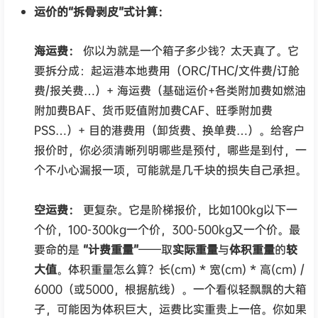
运价的“拆骨剥皮”式计算：
海运费：
你以为就是一个箱子多少钱？太天真了。它
要拆分成：起运港本地费用（ORC/THC/文件费/订舱
费/报关费…）+ 海运费（基础运价+各类附加费如燃油
附加费BAF、货币贬值附加费CAF、旺季附加费
PSS…）+ 目的港费用（卸货费、换单费…）。给客户
报价时，你必须清晰列明哪些是预付，哪些是到付，一
个不小心漏报一项，可能就是几千块的损失自己承担。
空运费：
更复杂。它是阶梯报价，比如100kg以下一
个价，100-300kg一个价，300-500kg又一个价。最
要命的是
“计费重量”
——取
实际重量
与
体积重量
的
较
大值
。体积重量怎么算？长(cm) * 宽(cm) * 高(cm) /
6000（或5000，根据航线）。一个看似轻飘飘的大箱
子，可能因为体积巨大，运费比实重贵上一倍。你如果