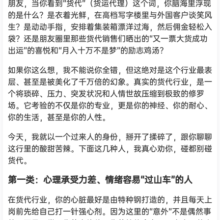
朋友，当你看到“货代”（货运代理）这个词，你脑海里浮现
的是什么？是衣着光鲜，在高档写字楼里与外国客户谈笑风
生？是动动手指，安排着集装箱漂洋过海，然后佣金轻松入
袋？还是朋友圈里那些货代销售们晒出的“又一票大货成功
出运”的喜悦和“月入十万不是梦”的励志鸡汤？
如果你这么想，我不能说你全错，但这绝对是这个行业最表
层、甚至是被美化了千万倍的幻象。真实的货代行业，是一
个将琐碎、压力、突发状况和人情世故压缩到极致的修罗
场。它考验的不仅是你的专业，更是你的神经、你的耐心、
你的生活，甚至是你的人性。
今天，我就以一个过来人的身份，掰开了揉碎了，跟你聊聊
这行里的酸甜苦辣。下面这几种人，我真心劝你，碰都别碰
货代。
第一类：心理承受力差、情绪容易“过山车”的人
在货代行业，你的心脏最好是由特种钢打造的，并且每天上
岗前先给自己打一针强心剂。因为这里的“意外”不是偶然事