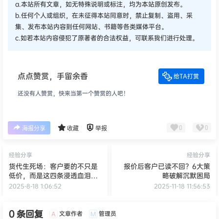
a.本站所有文章，如无特殊说明或标注，均为本站原创发布。
b.任何个人或组织，在未征得本站同意时，禁止复制、盗用、采
集、发布本站内容到任何网站、书籍等各类媒体平台。
c.如若本站内容侵犯了原著者的合法权益，可联系我们进行处理。
点点赞赏，手留余香
给TA打赏
还没有人赞赏，快来当第一个赞赏的人吧！
0
0
海报分享
收藏
举报
经验分享
经验分享
货代生死场：客户要的不只是
报价后客户已读不回？6大策
低价，而是这四条浸透血泪的
略破解沉默困局
“生命线”（万字深度版）
2025-8-18 1:06:52
2025-11-18 11:56:53
0 条回复
文章作者
管理员
A
M