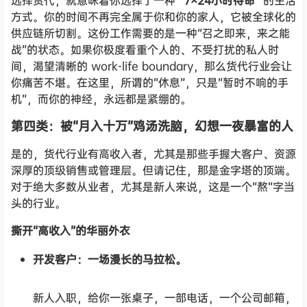
选择货代，就意味着你选择了一种
“7×24小时待命”
的生活
方式。你的时间不再完全属于你和你的家人，它被全球化的
供应链所切割。这份工作需要的是一种“召之即来，来之能
战”的状态。如果你极度看重个人的、不受打扰的私人时
间，渴望清晰的 work-life boundary，那么货代行业会让
你痛苦不堪。在这里，所谓的“休息”，只是“暂时不响的手
机”，而你的神经，永远都是紧绷的。
第四类：被“月入十万”鸡汤洗脑，幻想一夜暴富的人
是的，货代行业有高收入者，尤其是那些手握大客户、资源
深厚的顶级销售或管理层。但请记住，那是金字塔的顶端。
对于绝大多数从业者，尤其是新人来说，这是一个“熬”字当
头的行业。
撕开“高收入”的华丽外衣
开发客户：一场漫长的马拉松。
新人入职，给你一张桌子，一部电话，一个公司邮箱，