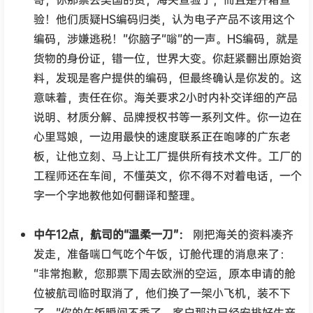
验！他们质疑HS编码归类，认为电子产品不该用这个
编码，涉嫌逃税！”你脑子“嗡”的一声。HS编码，就是
货物的身份证，错一位，世界大变。你赶紧翻出原始资
料，发现是客户提供的编码，但最终确认是你发的。这
意味着，责任在你。海关要求2小时内补交详细的产品
说明、材质分解、品牌授权书等一系列文件。你一边在
心里骂娘，一边用最快的速度联系正在咆哮的广东老
板，让他立刻、马上让工厂提供所有技术文件。工厂的
工程师还在车间，不懂英文，你不得不对着电话，一个
字一个字地教他如何翻译和整理。
中午12点，航司的“温柔一刀”：
刚把海关的资料凑齐
发走，准备喘口气吃个午饭，订舱代理的消息来了：
“非常抱歉，您那票下周去欧洲的空运，原本申请的舱
位被航司临时取消了，他们换了一架小飞机，装不下
了。”你的午饭瞬间不香了。客户那边已经安排好生产