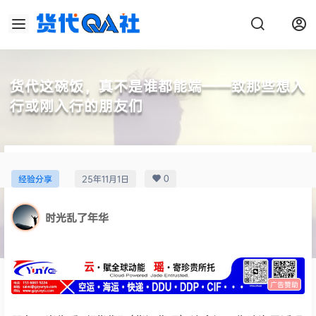
货代这碗饭，真不是谁都能端——致那些想入
行或刚入行的朋友们
0
经验分享
25年11月1日
时光乱了年华
广告赞助