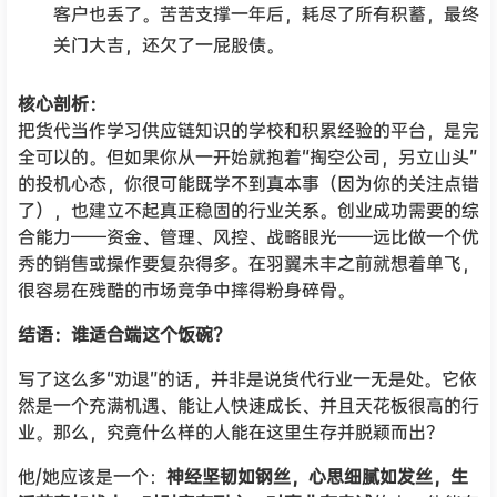
客户也丢了。苦苦支撑一年后，耗尽了所有积蓄，最终
关门大吉，还欠了一屁股债。
核心剖析：
把货代当作学习供应链知识的学校和积累经验的平台，是完
全可以的。但如果你从一开始就抱着“掏空公司，另立山头”
的投机心态，你很可能既学不到真本事（因为你的关注点错
了），也建立不起真正稳固的行业关系。创业成功需要的综
合能力——资金、管理、风控、战略眼光——远比做一个优
秀的销售或操作要复杂得多。在羽翼未丰之前就想着单飞，
很容易在残酷的市场竞争中摔得粉身碎骨。
结语：谁适合端这个饭碗？
写了这么多“劝退”的话，并非是说货代行业一无是处。它依
然是一个充满机遇、能让人快速成长、并且天花板很高的行
业。那么，究竟什么样的人能在这里生存并脱颖而出？
他/她应该是一个：
神经坚韧如钢丝，心思细腻如发丝，生