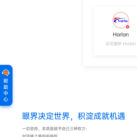
Harlan
云瑶国际-Harlan
帮
助
中
心
眼界决定世界，积淀成就机遇
一切坚持，本质是赋予自己三种权力：
对厌倦之事的拒绝权，