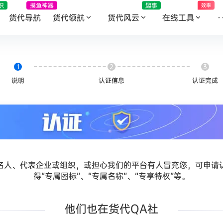
识
摸鱼神器
趣事
效率
货代导航
货代领航
货代风云
在线工具
·
1
2
3
说明
认证信息
认证完成
名人、代表企业或组织，或担心我们的平台有人冒充您，可申请
得“专属图标”、“专属名称”、“专享特权”等。
他们也在货代QA社