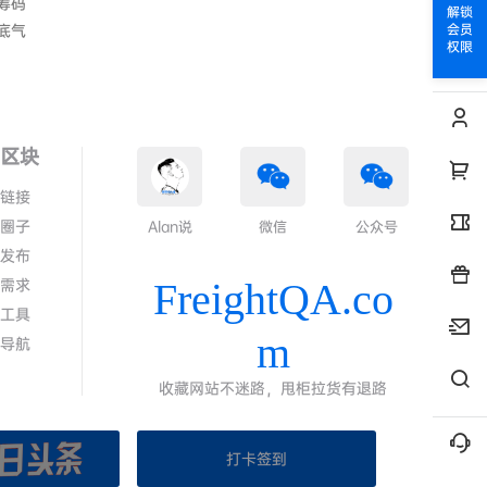
筹码
解锁
底气
会员
权限
色区块
情链接
代圈子
Alan说
微信
公众号
求发布
答需求
FreightQA.co
线工具
m
代导航
收藏网站不迷路，甩柜拉货有退路
打卡签到