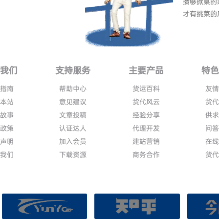
攒够掀桌的
才有挑菜的
我们
支持服务
主要产品
特
指南
帮助中心
货运百科
友
本站
意见建议
货代风云
货
故事
文章投稿
经验分享
供
政策
认证达人
代理开发
问
声明
加入会员
建站营销
在
我们
下载资源
商务合作
货