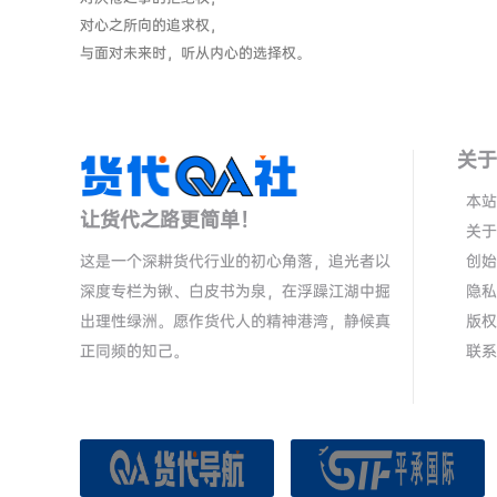
对心之所向的追求权，
与面对未来时，听从内心的选择权。
关于
本站
让货代之路更简单！
关于
这是一个深耕货代行业的初心角落，追光者以
创始
深度专栏为锹、白皮书为泉，在浮躁江湖中掘
隐私
出理性绿洲。愿作货代人的精神港湾，静候真
版权
正同频的知己。
联系