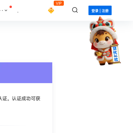
VIP
··
.
登录 | 注册
认证。认证成功可获