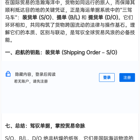
在国际贸易的浩瀚海洋中，货物如同远行的旅人，而保障其
顺利抵达目的地的关键凭证，正是海运单据系统中的“三驾
马车”：
装货单 (S/O)
、
提单 (B/L)
和
提货单 (D/O)
。它们
环环相扣，共同构筑了货物跨国流动的法律与操作基石。理
解它们的本质、区别与联动，是驾驭全球贸易风浪的必备技
能。
一、启航的钥匙：装货单 (Shipping Order – S/O)
隐藏内容，登录后阅读
登录
注册
若无账户，请先注册
七、总结：驾驭单据，掌控贸易命脉
S/O、B/L、D/O 绝非枯燥的纸张，它们是国际海运物流的