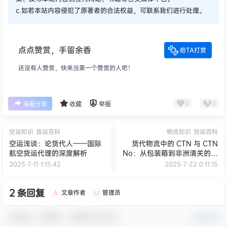
c.如若本站内容侵犯了原著者的合法权益，可联系我们进行处理。
点点赞赏，手留余香
给TA打赏
还没有人赞赏，快来当第一个赞赏的人吧！
0
0
海报分享
收藏
举报
空运知识
货运百科
物流知识
货运百科
空运浅谈：论货代人——国际
货代物流中的 CTN 与 CTN
航空货运代理的深度解析
No：从包装箱到非洲清关的全
面解析
2025-7-11 1:15:42
2025-7-22 0:11:15
2 条回复
文章作者
管理员
A
M
欢迎您，新朋友，感谢参与互动！
确认修改