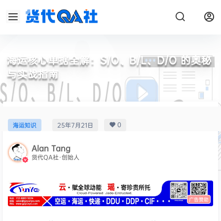
海运核心单据全解：S/O、B/L、D/O 的奥秘
与实战指南
0
海运知识
25年7月21日
Alan Tang
货代QA社·创始人
广告赞助