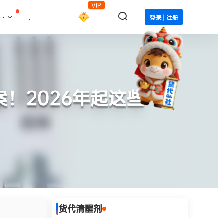
VIP
··
.
登录 | 注册
！2026年起这些
货代清醒剂