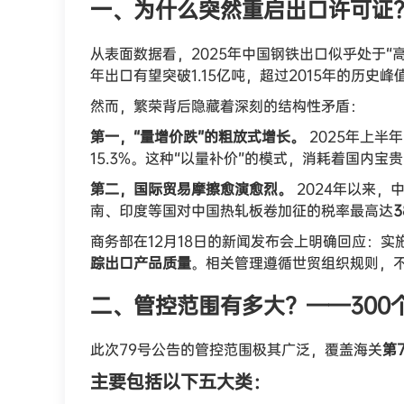
一、为什么突然重启出口许可证
从表面数据看，2025年中国钢铁出口似乎处于“高
年出口有望突破1.15亿吨，超过2015年的历史峰
然而，繁荣背后隐藏着深刻的结构性矛盾：
第一，“量增价跌”的粗放式增长。
2025年上半
15.3%。这种“以量补价”的模式，消耗着国内宝
第二，国际贸易摩擦愈演愈烈。
2024年以来，
南、印度等国对中国热轧板卷加征的税率最高达
3
商务部在12月18日的新闻发布会上明确回应：实
踪出口产品质量
。相关管理遵循世贸组织规则，
二、管控范围有多大？——300
此次79号公告的管控范围极其广泛，覆盖海关
第
主要包括以下五大类：