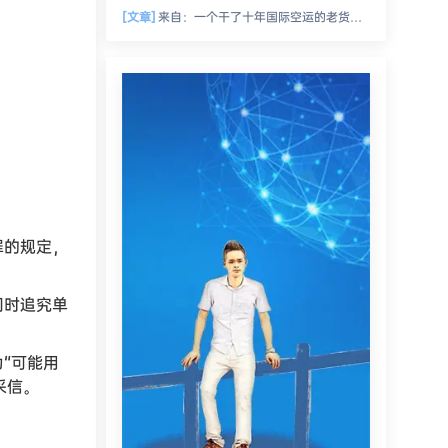
[文章]
来自：
一个干了十年国际空运的老货代，跟你絮叨絮叨这一路的坑坑洼洼、人情冷暖、半夜惊醒的冷汗和偶尔尝到的那点甜头
罪的规定，
同时追究单
“可能用
采信。