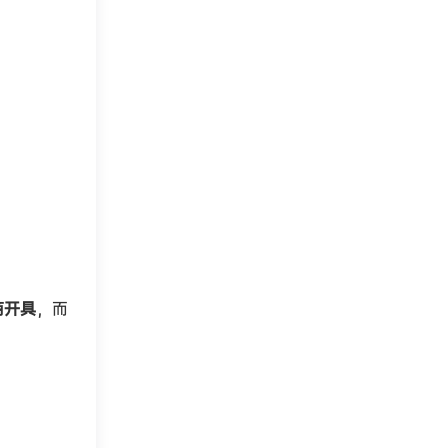
商开具
，而