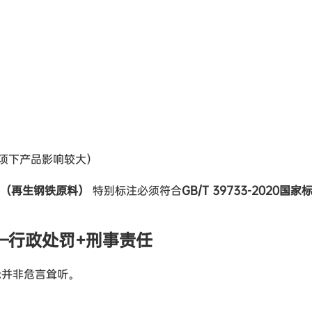
7项下产品影响较大）
产品（再生钢铁原料）
特别标注必须符合
GB/T 39733-2020国家
—行政处罚+刑事责任
示并非危言耸听。