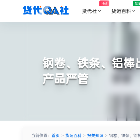
知
Hot
货代社
货运百科
钢卷、铁条、铝棒
产品严管
当前位置：
首页
>
货运百科
>
报关知识
>
钢卷、铁条、铝