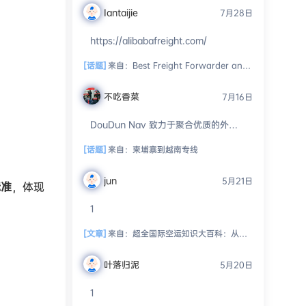
Iantaijie
7月28日
https://alibabafreight.com/
[话题]
来自：
Best Freight Forwarder and Customs Broker
不吃香菜
7月16日
DouDun Nav 致力于聚合优质的外贸
资源、工具和服务。我们开放投稿通
道，并通过人工审核进行精细化分
[话题]
来自：
柬埔寨到越南专线 ​
类，...
jun
5月21日
标准
，体现
1
[文章]
来自：
超全国际空运知识大百科：从入门到精通，玩转空中物流！
叶落归泥
5月20日
1