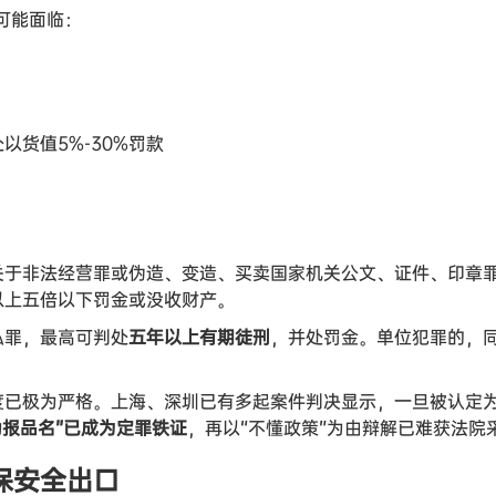
，可能面临：
货值5%-30%罚款
关于非法经营罪或伪造、变造、买卖国家机关公文、证件、印章
以上五倍以下罚金或没收财产。
私罪，最高可判处
五年以上有期徒刑
，并处罚金。单位犯罪的，
度已极为严格。上海、深圳已有多起案件判决显示，一旦被认定为
伪报品名”已成为定罪铁证
，再以“不懂政策”为由辩解已难获法院
保安全出口