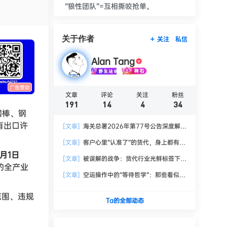
“狼性团队”=互相撕咬抢单。
关于作者
关注
私信
Alan Tang
广告赞助
文章
评论
关注
粉丝
191
14
4
34
钢棒、钢
有出口许
[文章]
海关总署2026年第77号公告深度解
读：机床出口进入全场景、全参数、全链条监
[文章]
客户心里“认准了”的货代，身上都有这
管时代
6个痕迹
1月1日
[文章]
被误解的战争：货代行业光鲜标签下的
的全产业
真实生存法则
[文章]
空运操作中的“等待哲学”：那些看似静
止却至关重要的时刻
范围、违规
Ta的全部动态