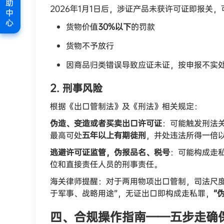
助
2026年1月1日后，涉证产品未获许可证即报关
中
心
货物价值
30%以下
的罚款
货物不予放行
因商品归类错误导致应证未证，按申报不实处以
2. 刑事风险
根据《出口管制法》及《刑法》相关规定：
伪造、变造或者买卖出口许可证
：可能触发刑法
最高可处
五年以上有期徒刑
，并处违法所得一倍
逃避许可证监管，伪报品名、税号
：可能构成走
位和直接责任人员的刑事责任。
海关律师提醒：对于两用物项出口管制，司法尺
于军事、战略用途”，无证出口即构成走私罪，
“
四、合规操作指南——五步走确