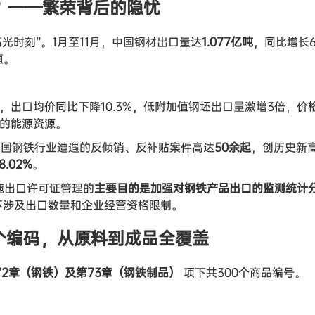
？——繁荣背后的隐忧
光时刻”。1月至11月，中国钢材出口量达
1.077亿吨
，同比增长6
值。
年，出口均价同比下降10.3%，低附加值钢坯出口量激增3倍，价
贵的能源资源。
中国钢铁行业遭遇的反倾销、反补贴案件高达
50余起
，创历史新
8.02%
。
施出口许可证管理的
主要目的是加强对钢铁产品出口的监测统计
不涉及出口数量和企业经营资格限制。
个编码，从原料到成品全覆盖
72章（钢铁）及第73章（钢铁制品）
项下共300个商品编号。