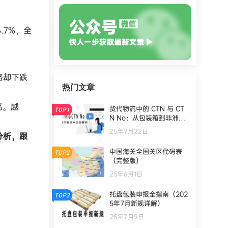
.7%，全
格却下跌
热门文章
高。越
货代物流中的 CTN 与 CT
TOP1
N No：从包装箱到非洲清
关的全面解析
25年7月22日
分析，跟
中国海关全国关区代码表
TOP2
（完整版）
25年6月1日
托盘包装申报全指南（202
TOP3
5年7月新规详解）
25年7月9日