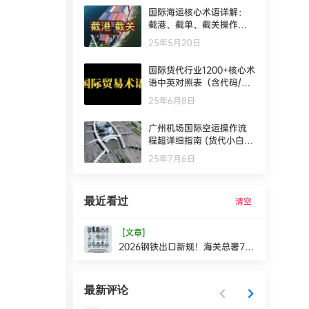
国际海运核心术语详解：
截港、截单、截关操作指
南
25年5月20日
国际货代行业1200+核心术
语中英对照表（含代码/缩
写/应用场景），按业务模
25年6月8日
块分类，可直接用于日常
工作参考
广州机场国际空运操作流
程超详细指南 (货代小白入
门版)
25年7月6日
最近看过
清空
[文章]
2026钢铁出口新规！海关总署79
号公告：300种产品需许可证,无证
移送刑案
最新评论