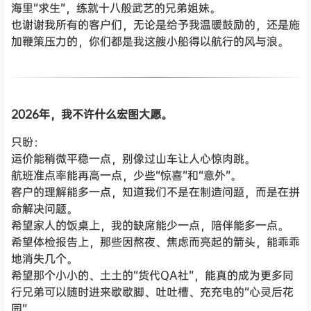
海里“求生”，练就十八般武艺的兄弟姐妹。
也谢谢我所有的客户们，无论是给予我温暖鼓励的，还是施
加鞭策压力的，你们都是我这艘小船得以航行的风与浪。
2026年，我不许什么宏图大愿。
只盼：
运价能稍微平稳一点，别像过山车让人心惊肉跳。
航班准点率能再高一点，少些“惊喜”和“意外”。
客户的理解能多一点，知道我们不是在制造问题，而是在拼
命解决问题。
希望家人的饭桌上，我的缺席能少一点，陪伴能多一点。
希望体检报告上，那些因熬夜、焦虑而亮起的箭头，能乖乖
地消失几个。
希望那个小小的、土土的“货代QA社”，能真的成为更多同
行兄弟可以随时进来歇歇脚、吐吐槽、充充电的“心灵后花
园”。