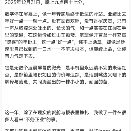
2025年12月31日，晚上九点四十七分。
数字停在屏幕上，像一年奔跑后终于抵达的驿站。业绩比去
年好一点——就一点。没有振臂欢呼，没有香槟庆贺，只有
一声从胸腔深处吐出的、长长的气，和一点实实在在握在手
里的宽慰。在这运价如过山车颠簸、航班像开盲盒一样充满
“惊喜”的年份里，这一点“好一点”，称不上勋章，却像是沙
漠里自己找到的一口水——不解决根本，但能续上命，让你
有力气走下去。
它是无数个凌晨屏幕的微光，是手机里永远清不完的未读红
点，是邮箱里堆积如山的询价与追踪，是话到嘴边又咽下的
解释与疲惫，共同浇灌出的一株小小的、顽强的苗。
这一年，除了在现实的货舱与报表里挣扎，我做了一件在很
多人看来“不务正业”的事。