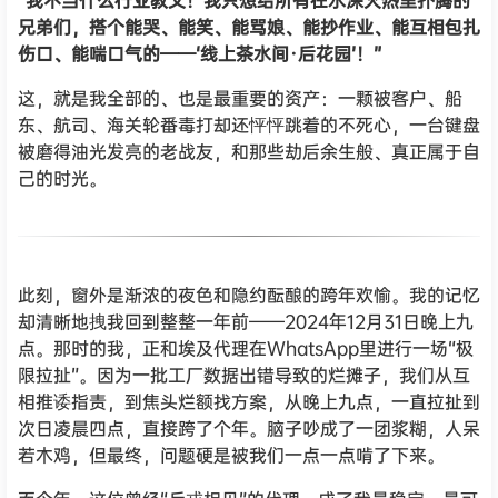
“我不当什么行业教父！我只想给所有在水深火热里扑腾的
兄弟们，搭个能哭、能笑、能骂娘、能抄作业、能互相包扎
伤口、能喘口气的——‘线上茶水间·后花园’！”
这，就是我全部的、也是最重要的资产：一颗被客户、船
东、航司、海关轮番毒打却还怦怦跳着的不死心，一台键盘
被磨得油光发亮的老战友，和那些劫后余生般、真正属于自
己的时光。
此刻，窗外是渐浓的夜色和隐约酝酿的跨年欢愉。我的记忆
却清晰地拽我回到整整一年前——2024年12月31日晚上九
点。那时的我，正和埃及代理在WhatsApp里进行一场“极
限拉扯”。因为一批工厂数据出错导致的烂摊子，我们从互
相推诿指责，到焦头烂额找方案，从晚上九点，一直拉扯到
次日凌晨四点，直接跨了个年。脑子吵成了一团浆糊，人呆
若木鸡，但最终，问题硬是被我们一点一点啃了下来。