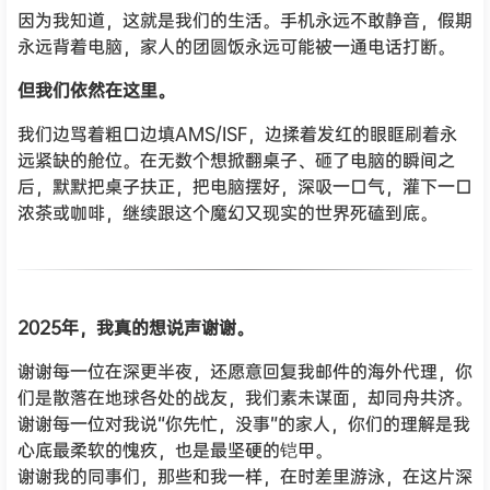
因为我知道，这就是我们的生活。手机永远不敢静音，假期
永远背着电脑，家人的团圆饭永远可能被一通电话打断。
但我们依然在这里。
我们边骂着粗口边填AMS/ISF，边揉着发红的眼眶刷着永
远紧缺的舱位。在无数个想掀翻桌子、砸了电脑的瞬间之
后，默默把桌子扶正，把电脑摆好，深吸一口气，灌下一口
浓茶或咖啡，继续跟这个魔幻又现实的世界死磕到底。
2025年，我真的想说声谢谢。
谢谢每一位在深更半夜，还愿意回复我邮件的海外代理，你
们是散落在地球各处的战友，我们素未谋面，却同舟共济。
谢谢每一位对我说“你先忙，没事”的家人，你们的理解是我
心底最柔软的愧疚，也是最坚硬的铠甲。
谢谢我的同事们，那些和我一样，在时差里游泳，在这片深