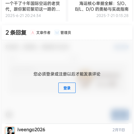
一个干了十年国际空运的老货
海运核心单据全解：S/O、
代，跟你絮叨絮叨这一路的坑
B/L、D/O 的奥秘与实战指南
坑洼洼、人情冷暖、半夜惊醒
2025-6-21 20:24:34
2025-7-21 0:13:28
的冷汗和偶尔尝到的那点甜头
2 条回复
文章作者
管理员
A
M
欢迎您，新朋友，感谢参与互动！
确认修改
您必须登录或注册以后才能发表评论
登录
提交
iveengo2026
2月11日