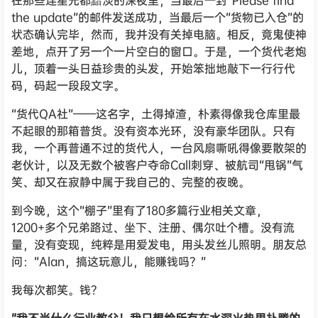
在那些连星光都黯淡的深夜里，当最后一封“Please find
the update”的邮件发送成功，当最后一个“货物已入仓”的
状态确认完毕，然而，我并没有关掉电脑。相反，竟鬼使神
差地，点开了另一个一片空白的窗口。于是，一个货代老炮
儿，顶着一头日益珍贵的头发，开始笨拙地敲下一行行代
码，码起一段段文字。
“货代QA社”——这名字，土得掉渣，朴素得像我仓库里最
不起眼的那箱普货。没有资本光环，没有豪华团队。只有
我，一个再普通不过的货代人，一台风扇嘶吼得像要散架的
老伙计，以及无数个被客户夺命Call刺穿、被航司“甩锅”气
笑、却又在寂静中属于我自己的、完整的夜晚。
到今晚，这个“棚子”里有了180多篇行业相关文章，
1200+多个兄弟路过、坐下、注册、偶尔吐个槽。没有流
量，没有变现，纯粹是用爱发电，用头发丝儿照明。朋友总
问：“Alan，搞这玩意儿，能赚钱吗？”
我每次都笑。钱？