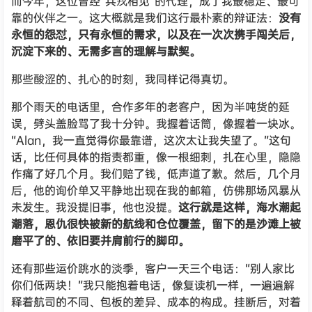
而今年，这位曾经“兵戎相见”的代理，成了我最稳定、最可
靠的伙伴之一。这大概就是我们这行最朴素的辩证法：
没有
永恒的怨怼，只有永恒的需求，以及在一次次携手闯关后，
沉淀下来的、无需多言的理解与默契。
那些酸涩的、扎心的时刻，我同样记得真切。
那个雨天的电话里，合作多年的老客户，因为半吨货的延
误，劈头盖脸骂了我十分钟。我握着话筒，像握着一块冰。
“Alan，我一直觉得你最靠谱，这次太让我失望了。”这句
话，比任何具体的指责都重，像一根细刺，扎在心里，隐隐
作痛了好几个月。我们赔了钱，低声道了歉。然后，几个月
后，他的询价单又平静地出现在我的邮箱，仿佛那场风暴从
未发生。我没提旧事，他也没提。
这行就是这样，海水潮起
潮落，恩仇很快被新的航线和仓位覆盖，留下的是沙滩上被
磨平了的、依旧要并肩前行的脚印。
还有那些运价跳水的淡季，客户一天三个电话：“别人家比
你们低两块！”我只能抱着电话，像复读机一样，一遍遍解
释着航司的不同、包板的差异、成本的构成。挂断后，对着