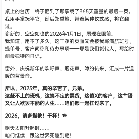
桌上的台历，终于翻到了那承载了365天重量的最后一页。
我用手掌抚平它，然后郑重地、带着某种仪式感，将它翻
过。
崭新的、空空如也的2026年1月1日，展现在眼前。
我知道，用不了多久，这干净的页面又会被我写满航班号、
提单号、客户简称和待办事项——那是我们货代人，写给时
间最独特的日记。
窗外，庆祝新年的欢呼声、烟花声，隐约传来，汇成一片温
暖的背景音。
所以，2025年，真的辛苦了，兄弟。
这赶不上的班机，这搞不定的票货，这傻X的客户，这艹蛋
又让人欲罢不能的人生……咱们都一起扛过来了。
2026，请多指教！
干杯！🍻
明天太阳升起时……
咱们继续，跟这世界死磕到底！