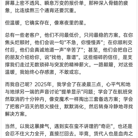
屏幕上密不透风、瞬息万变的报价单，那种深入骨髓的疲
惫，比连续熬三个通宵还要沉重。
但温暖，它确实存在，像寒夜里的星。
总有一些老客户，他们不问最低价，只问最稳的方案。在你
焦头烂额时，他们会说一句“不急，你慢慢弄”；在你顺利交
付后，他们会真诚地道一声“辛苦了”；甚至，他们会把自己
的朋友介绍给你，说“找他，靠谱”。这些细碎的信任，是支
撑我们走过无数琐碎与突发的精神薪火。一路颠簸，对这些
温暖，我始终心存感激，不敢或忘。
而我自己呢？2025年，我学会了在凌晨三点，心平气和地
与地球另一端的声音讨论“提单显示”问题；学会了在航班突
然取消的十分钟内，像变魔术一样掏出三套备选方案；学会
了把客户滔天的怒火接住，默默消化，然后转身冷静地寻找
解决方案。
当然，以我这暴脾气，遇到实在蛮不讲理的“奇葩”，也还是
会忍不住火力全开，直接怼回去。毕竟，货代人也是血肉之