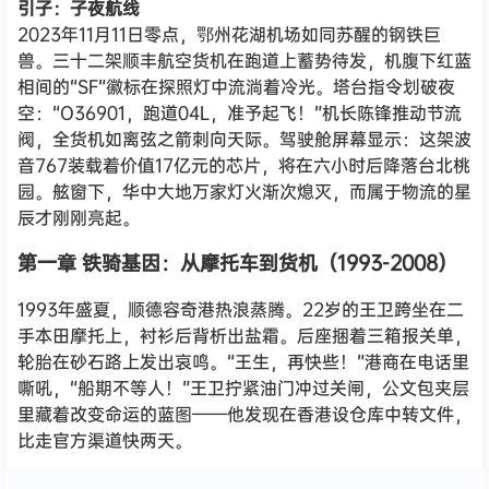
引子：子夜航线
2023年11月11日零点，鄂州花湖机场如同苏醒的钢铁巨
兽。三十二架顺丰航空货机在跑道上蓄势待发，机腹下红蓝
相间的“SF”徽标在探照灯中流淌着冷光。塔台指令划破夜
空：“O36901，跑道04L，准予起飞！”机长陈锋推动节流
阀，全货机如离弦之箭刺向天际。驾驶舱屏幕显示：这架波
音767装载着价值17亿元的芯片，将在六小时后降落台北桃
园。舷窗下，华中大地万家灯火渐次熄灭，而属于物流的星
辰才刚刚亮起。
第一章 铁骑基因：从摩托车到货机（1993-2008）
1993年盛夏，顺德容奇港热浪蒸腾。22岁的王卫跨坐在二
手本田摩托上，衬衫后背析出盐霜。后座捆着三箱报关单，
轮胎在砂石路上发出哀鸣。“王生，再快些！”港商在电话里
嘶吼，“船期不等人！”王卫拧紧油门冲过关闸，公文包夹层
里藏着改变命运的蓝图——他发现在香港设仓库中转文件，
比走官方渠道快两天。