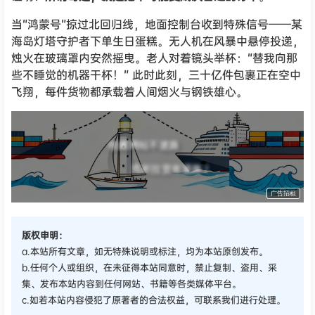
当“鸿蒙号”掠过北回归线，地面控制台收到特殊信号——某
海岛灯塔守护者下单生日蛋糕。无人机在风暴中悬停投递，
烛火在玻璃罩内安然摇曳。老人对着镜头举杯：“替我向那
些不睡觉的机器干杯！” 此时此刻，三十亿件包裹正在空中
飞翔，每件货物都承载着人间烟火与钢铁雄心。
收藏网站不迷路
甩柜拉货有退路！
广告招租
版权申明：
a.本站所有文章，如无特殊说明或标注，均为本站原创发布。
b.任何个人或组织，在未征得本站同意时，禁止复制、盗用、采
集、发布本站内容到任何网站、书籍等各类媒体平台。
c.如若本站内容侵犯了原著者的合法权益，可联系我们进行处理。