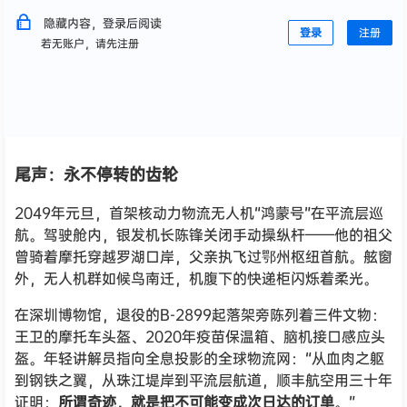
隐藏内容，登录后阅读
登录
注册
若无账户，请先注册
尾声：永不停转的齿轮
2049年元旦，首架核动力物流无人机“鸿蒙号”在平流层巡
航。驾驶舱内，银发机长陈锋关闭手动操纵杆——他的祖父
曾骑着摩托穿越罗湖口岸，父亲执飞过鄂州枢纽首航。舷窗
外，无人机群如候鸟南迁，机腹下的快递柜闪烁着柔光。
在深圳博物馆，退役的B-2899起落架旁陈列着三件文物：
王卫的摩托车头盔、2020年疫苗保温箱、脑机接口感应头
盔。年轻讲解员指向全息投影的全球物流网：“从血肉之躯
到钢铁之翼，从珠江堤岸到平流层航道，顺丰航空用三十年
证明：
所谓奇迹，就是把不可能变成次日达的订单
。”