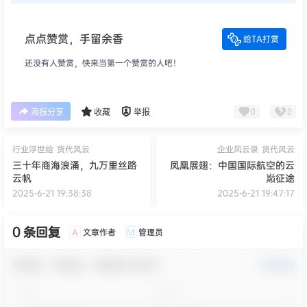
点点赞赏，手留余香
给TA打赏
还没有人赞赏，快来当第一个赞赏的人吧！
0
0
海报分享
收藏
举报
行业浮世绘
货代风云
企业风云录
货代风云
三十年商海浪涌，九万里丝路
凤凰展翅：中国国际航空的云
云帆
巅征途
2025-6-21 19:38:38
2025-6-21 19:47:17
0 条回复
文章作者
管理员
A
M
欢迎您，新朋友，感谢参与互动！
确认修改