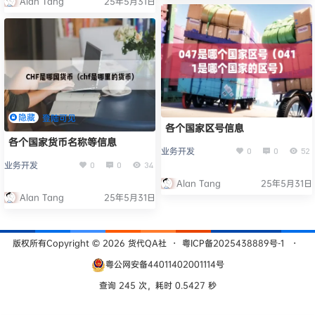
Alan Tang
25年5月31日
隐藏
登陆可见
各个国家区号信息
各个国家货币名称等信息
业务开发
0
0
52
业务开发
0
0
34
Alan Tang
25年5月31日
Alan Tang
25年5月31日
版权所有Copyright © 2026
货代QA社
・
粤ICP备2025438889号-1
・
粤公网安备44011402001114号
查询 245 次，耗时 0.5427 秒