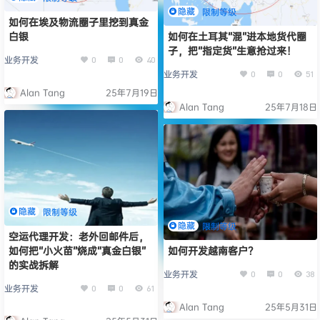
隐藏
限制等级
如何在埃及物流圈子里挖到真金
白银
如何在土耳其“混”进本地货代圈
子，把“指定货”生意抢过来！
业务开发
0
0
40
业务开发
0
0
51
Alan Tang
25年7月19日
Alan Tang
25年7月18日
隐藏
限制等级
隐藏
限制等级
空运代理开发：老外回邮件后，
如何把“小火苗”烧成“真金白银”
如何开发越南客户？
的实战拆解
业务开发
0
0
38
业务开发
0
0
61
Alan Tang
25年5月31日