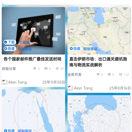
下载
1个资源
隐藏
隐藏
限制等级
限制等级
各个国家邮件推广最佳发送时间
直击伊朗市场：出口通关避坑指
南与物流实战解析
经验分享
0
0
87
业务开发
0
0
141
Alan Tang
25年11月30日
Alan Tang
25年8月16日
隐藏
限制等级