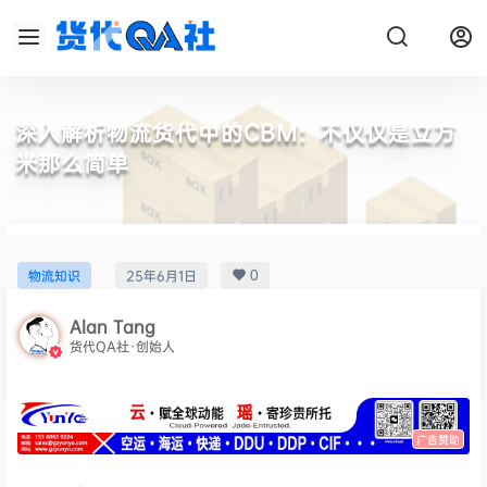
深入解析物流货代中的CBM：不仅仅是立方
米那么简单
0
物流知识
25年6月1日
Alan Tang
货代QA社·创始人
广告赞助