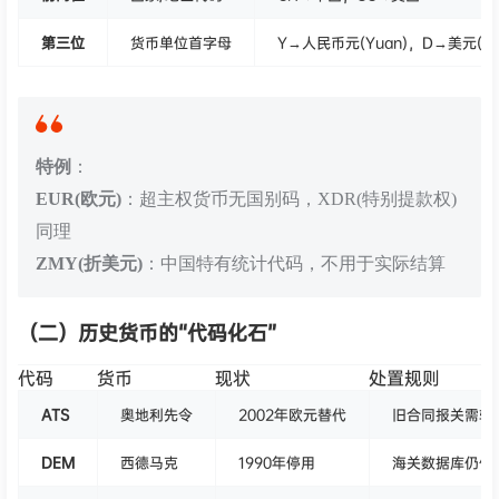
第三位
货币单位首字母
Y→人民币元(Yuan)，D→美元(Doll
特例
：
EUR(欧元)
：超主权货币无国别码，XDR(特别提款权)
同理
ZMY(折美元)
：中国特有统计代码，不用于实际结算
（二）历史货币的“代码化石”
代码
货币
现状
处置规则
ATS
奥地利先令
2002年欧元替代
旧合同报关需转
DEM
西德马克
1990年停用
海关数据库仍保