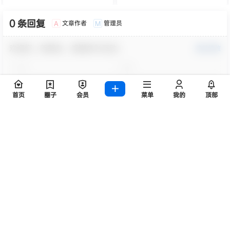
0 条回复
文章作者
管理员
A
M
欢迎您，新朋友，感谢参与互动！
确认修改
您必须登录或注册以后才能发表评论
首页
圈子
会员
菜单
我的
顶部
登录
提交
暂无讨论，说说你的看法吧