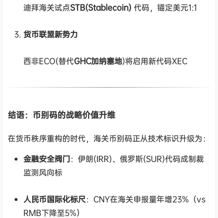
迪拜海关试点
STB(Stablecoin)
代码，锚定美元1:1
货币联盟新势力
西非ECO(替代
GHC加纳塞地
)将启用新代码XEC
结语：币别码的战略价值升维
在货币秩序重构的时代，海关币别码正从技术标识升级为：
金融安全阀门
：伊朗(IRR)、俄罗斯(SUR)代码成制裁
监测风向标
人民币国际化标尺
：CNY在海关申报量年增23%（vs
RMB下降至5%）