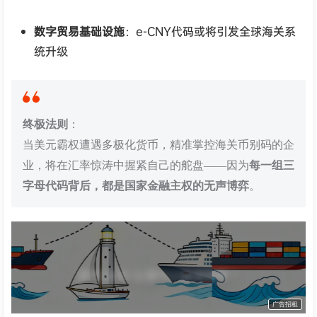
数字贸易基础设施
：e-CNY代码或将引发全球海关系
统升级
终极法则
：
当美元霸权遭遇多极化货币，精准掌控海关币别码的企
业，将在汇率惊涛中握紧自己的舵盘——因为
每一组三
字母代码背后，都是国家金融主权的无声博弈
。
货代QA社·让货代之路更简单！
广告招租