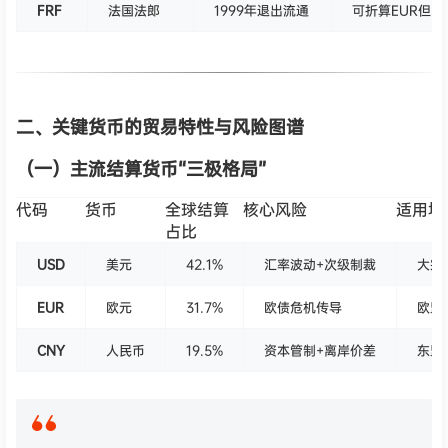
FRF
法国法郎
1999年退出流通
可折算EUR但
二、关键货币的贸易特性与风险图谱
（一）主流结算货币“三极格局”
代码
货币
全球结算
核心风险
适用场
占比
USD
美元
42.1%
汇率波动+次级制裁
大宗
EUR
欧元
31.7%
欧债危机传导
欧盟
CNY
人民币
19.5%
资本管制+离岸价差
东盟