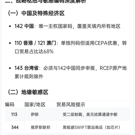
二、战略枢纽与敏感编码深度解析
（一）中国及特殊经济区
142 中国
：唯一主权国家码，覆盖关境内所有地区
110 香港
/
121 澳门
：单独列码但适用CEPA优惠，转
口贸易占比达68%
143 台湾省
：必须与142中国同步申报，RCEP原产地
累计规则除外
（二）地缘敏感区
编码
国家/地区
贸易风险提示
113
伊朗
受二级制裁，美元结算通道中断
344
俄罗斯联邦
需规避SWIFT禁运商品（如芯片）