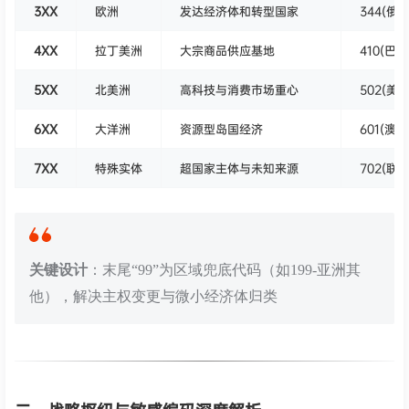
3XX
欧洲
发达经济体和转型国家
344(俄
4XX
拉丁美洲
大宗商品供应基地
410(巴西
5XX
北美洲
高科技与消费市场重心
502(美国
6XX
大洋洲
资源型岛国经济
601(澳
7XX
特殊实体
超国家主体与未知来源
702(联
关键设计
：末尾“99”为区域兜底代码（如199-亚洲其
他），解决主权变更与微小经济体归类