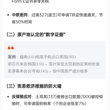
Form E证书享零关税
中欧班列
：过境327(波兰)可申请TIR证快速通关，节
省50%时间
（二）原产地认定的“数字证据”
案例
：越南(141)组装手机出口美国(502)
若芯片来自韩国(133)→ 需计算亚太贸易协定累积价值
若屏幕来自台湾省(143)→ 按中国原产成分核算
（三）贸易救济措施的防火墙
反倾销应对
：土耳其(137)瓷砖出口欧盟(3XX)被控倾
销时，可申请国别税率（个别企业低至7%）