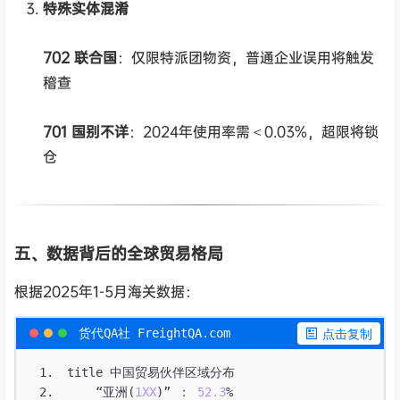
特殊实体混淆
702 联合国
：仅限特派团物资，普通企业误用将触发
稽查
701 国别不详
：2024年使用率需＜0.03%，超限将锁
仓
五、数据背后的全球贸易格局
根据2025年1-5月海关数据：
货代QA社 FreightQA.com
 点击复制
title 
中国贸易伙伴区域分布
“亚洲
(
1XX
)
”
：
52.3
%