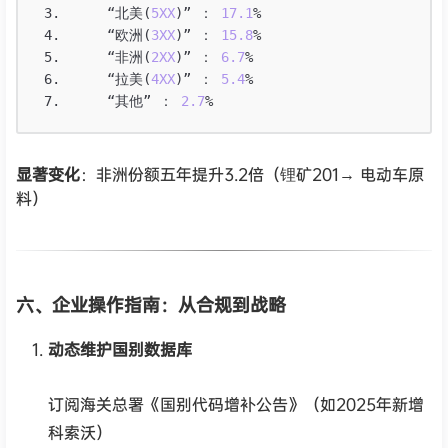
“北美
(
5XX
)
”
：
17.1
%
“欧洲
(
3XX
)
”
：
15.8
%
“非洲
(
2XX
)
”
：
6.7
%
“拉美
(
4XX
)
”
：
5.4
%
“其他”
：
2.7
%
显著变化
：非洲份额五年提升3.2倍（锂矿201→ 电动车原
料）
六、企业操作指南：从合规到战略
动态维护国别数据库
订阅海关总署《国别代码增补公告》（如2025年新增
科索沃）