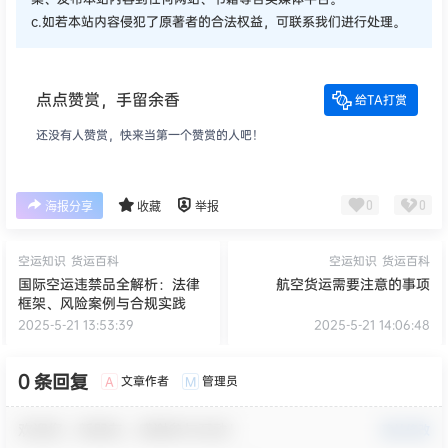
c.如若本站内容侵犯了原著者的合法权益，可联系我们进行处理。
点点赞赏，手留余香
给TA打赏
还没有人赞赏，快来当第一个赞赏的人吧！
0
0
海报分享
收藏
举报
空运知识
货运百科
空运知识
货运百科
国际空运违禁品全解析：法律
航空货运需要注意的事项
框架、风险案例与合规实践
2025-5-21 13:53:39
2025-5-21 14:06:48
0 条回复
文章作者
管理员
A
M
欢迎您，新朋友，感谢参与互动！
确认修改