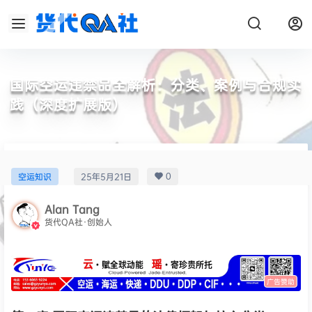
国际空运违禁品全解析：分类、案例与合规实
践（深度扩展版）
0
空运知识
25年5月21日
Alan Tang
货代QA社·创始人
广告赞助