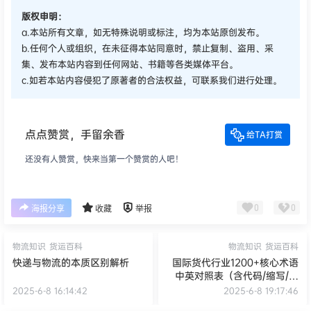
版权申明：
a.本站所有文章，如无特殊说明或标注，均为本站原创发布。
b.任何个人或组织，在未征得本站同意时，禁止复制、盗用、采
集、发布本站内容到任何网站、书籍等各类媒体平台。
c.如若本站内容侵犯了原著者的合法权益，可联系我们进行处理。
点点赞赏，手留余香
给TA打赏
还没有人赞赏，快来当第一个赞赏的人吧！
0
0
海报分享
收藏
举报
物流知识
货运百科
物流知识
货运百科
快递与物流的本质区别解析
国际货代行业1200+核心术语
中英对照表（含代码/缩写/应
用场景），按业务模块分类，
2025-6-8 16:14:42
2025-6-8 19:17:46
可直接用于日常工作参考