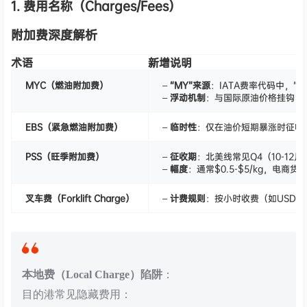
1. 费用名称（Charges/Fees）
附加费深度解析
术语
新增说明
MYC（燃油附加费）
–
“MY”来源
：IATA费率代码中，”M”
–
浮动机制
：与国际原油价格挂钩，每月更
EBS（紧急燃油附加费）
–
临时性
：仅在油价短期暴涨时征收
PSS（旺季附加费）
–
征收期
：北美线常见Q4（10-1
–
幅度
：通常$0.5-$5/kg，电商
叉车费（Forklift Charge）
–
计费规则
：按小时收费（如USD 5
本地费（Local Charge）陷阱
：
目的港常见隐藏费用：