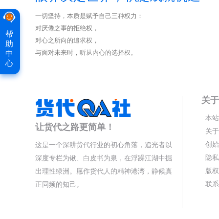
一切坚持，本质是赋予自己三种权力：
对厌倦之事的拒绝权，
帮
对心之所向的追求权，
助
与面对未来时，听从内心的选择权。
中
心
关于
本站
让货代之路更简单！
关于
创始
这是一个深耕货代行业的初心角落，追光者以
隐私
深度专栏为锹、白皮书为泉，在浮躁江湖中掘
版权
出理性绿洲。愿作货代人的精神港湾，静候真
联系
正同频的知己。