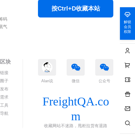
按Ctrl+D收藏本站
筹码
解锁
底气
会员
权限
色区块
情链接
代圈子
Alan说
微信
公众号
求发布
答需求
FreightQA.co
线工具
m
代导航
收藏网站不迷路，甩柜拉货有退路