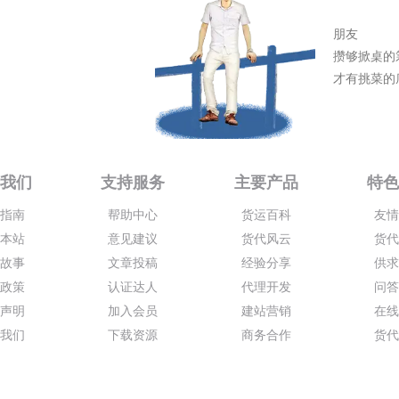
朋友
攒够掀桌的
才有挑菜的
我们
支持服务
主要产品
特
指南
帮助中心
货运百科
友
本站
意见建议
货代风云
货
故事
文章投稿
经验分享
供
政策
认证达人
代理开发
问
声明
加入会员
建站营销
在
我们
下载资源
商务合作
货