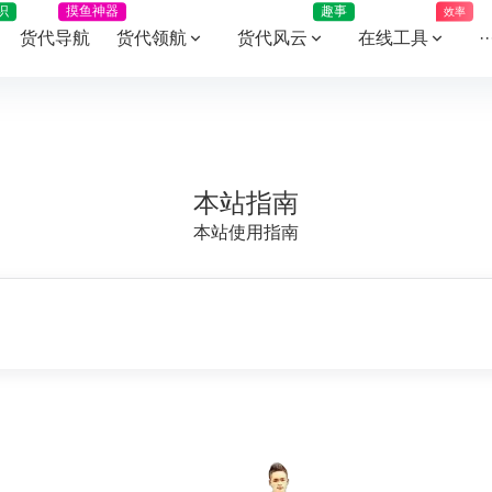
识
摸鱼神器
趣事
效率
货代导航
货代领航
货代风云
在线工具
··
本站指南
本站使用指南