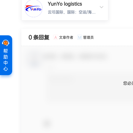
YunYo logistics
云瑶国际，国际：空运/海
运/快递，双清包税到门....欢
迎来撩：
Harlan,15360639224(同V)
0 条回复
文章作者
管理员
A
M
帮
欢迎您，新朋友，感谢参与互动！
助
中
心
您必