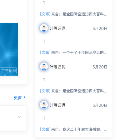
1
[文章]
来自：
超全国际空运知识大百科：从入门到精通，玩转空中物流！
叶落归泥
5月20日
1
[文章]
来自：
一个干了十年国际空运的老货代，跟你絮叨絮叨这一路的坑坑洼洼、人情冷暖、半夜惊醒的冷汗和偶尔尝到的那点甜头
叶落归泥
5月20日
广告招租
1
[文章]
来自：
超全国际空运知识大百科：从入门到精通，玩转空中物流！
更多
叶落归泥
5月20日
1
[文章]
来自：
我这二十年跟大海搏命、跟人精斗法、跟老天爷抢饭吃的海运生涯