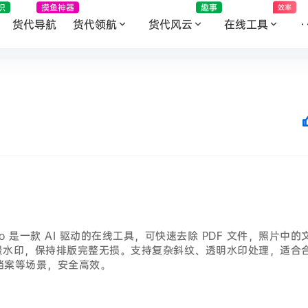
识
摸鱼神器
趣事
效率
货代导航
货代领航
货代风云
在线工具
·
Zero 是一款 AI 驱动的在线工具，可快速去除 PDF 文件，照片中的
背景水印，保持排版完整无损。支持复杂斜纹、透明水印处理，适合
档案等场景，安全高效。