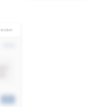
资条还勤快！
确认修改
提交