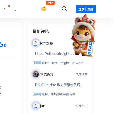
VIP
··
.
登录 | 注册
最新评论
Iantaijie
7月28日
0
https://alibabafreight.com/
[话题]
来自：
Best Freight Forwarder and Customs Broker
不吃香菜
7月16日
DouDun Nav 致力于聚合优质的
文
外贸资源、工具和服务。我们开放
合
投稿通道，并通过人工审核进行精
[话题]
来自：
柬埔寨到越南专线 ​
细化分类，...
jun
5月21日