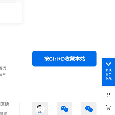
按Ctrl+D收藏本站
筹码
解锁
会员
底气
权限
色区块
情链接