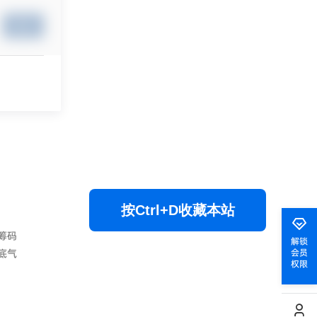
提交
按Ctrl+D收藏本站
筹码
解锁
底气
会员
权限