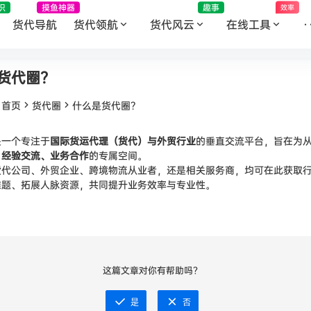
识
摸鱼神器
趣事
效率
货代导航
货代领航
货代风云
在线工具
·
货代圈？
：
首页
货代圈
什么是货代圈？
是一个专注于
国际货运代理（货代）与外贸行业
的垂直交流平台，旨在为
、经验交流、业务合作
的专属空间。
货代公司、外贸企业、跨境物流从业者，还是相关服务商，均可在此获取
难题、拓展人脉资源，共同提升业务效率与专业性。
这篇文章对你有帮助吗？
是
否