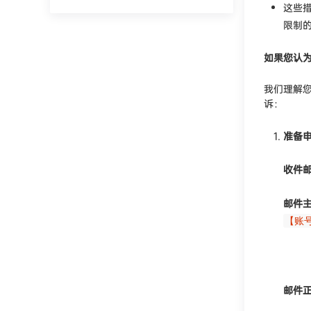
这些
限制
如果您认
我们理解
诉：
准备
收件
邮件
【账
示例
邮件