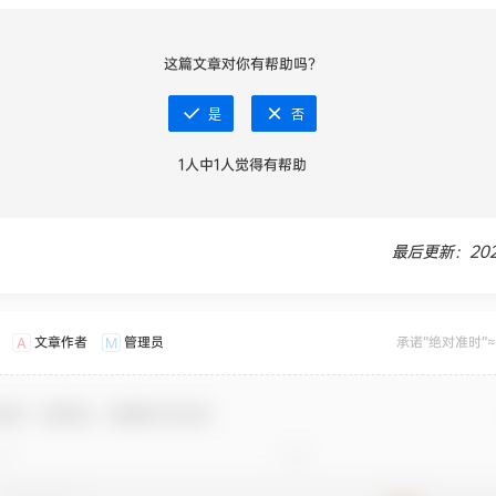
这篇文章对你有帮助吗？
是
否
1
人中
1
人觉得有帮助
最后更新：2025
文章作者
管理员
承诺“绝对准时”≈
A
M
迎您，新朋友，感谢参与互动！