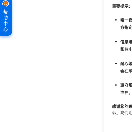
重要提示
帮
助
唯一
中
方指
心
信息
影响
耐心
会在
遵守
维护
感谢您的
诉。我们