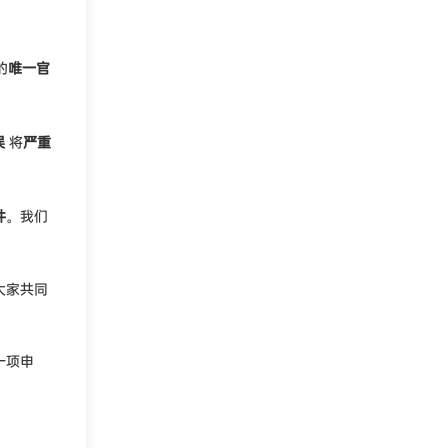
的
唯一官
误
将
严重
件
。我们
大家共同
一项申