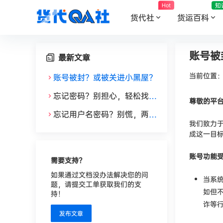
知
Hot
货代社
货运百科
账号被
最新文章
当前位置
账号被封？或被关进小黑屋？
忘记密码？别担心，轻松找回
尊敬的平
账户访问权限！
忘记用户名密码？别慌，两种
我们致力
解决方案助您恢复访问！
成这一目
账号功能
需要支持？
如果通过文档没办法解决您的问
当系
题，请提交工单获取我们的支
如但
持！
诈等
发布文章