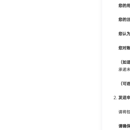
您的
您的
您认
您对
（如
承诺
（可
发送
请将
请确