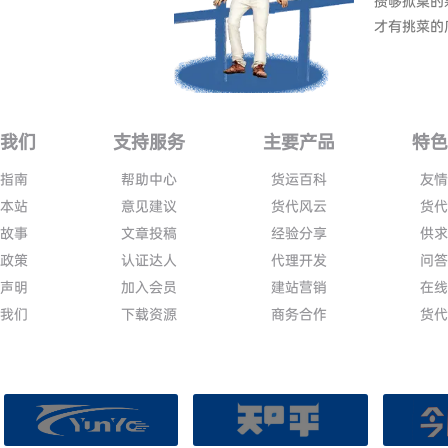
攒够掀桌的
才有挑菜的
我们
支持服务
主要产品
特
指南
帮助中心
货运百科
友
本站
意见建议
货代风云
货
故事
文章投稿
经验分享
供
政策
认证达人
代理开发
问
声明
加入会员
建站营销
在
我们
下载资源
商务合作
货