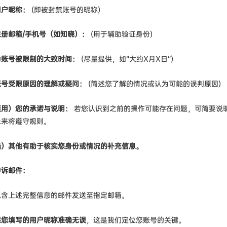
用户昵称：
(即被封禁账号的昵称)
注册邮箱/手机号（如知晓）：
(用于辅助验证身份)
为账号被限制的大致时间：
(尽量提供，如“大约X月X日”)
账号受限原因的理解或疑问：
(简述您了解的情况或认为可能的误判原因)
适用）您的承诺与说明：
若您认识到之前的操作可能存在问题，可简要说
未来将遵守规则。
选）其他有助于核实您身份或情况的补充信息。
申诉邮件：
包含上述完整信息的邮件发送至指定邮箱。
保您填写的用户昵称准确无误
，这是我们定位您账号的关键。