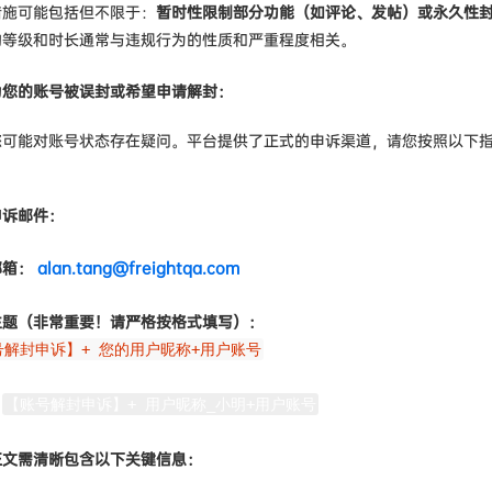
措施可能包括但不限于：
暂时性限制部分功能（如评论、发帖）或永久性
的等级和时长通常与违规行为的性质和严重程度相关。
为您的账号被误封或希望申请解封：
您可能对账号状态存在疑问。平台提供了正式的申诉渠道，请您按照以下
申诉邮件：
邮箱：
alan.tang@freightqa.com
主题（非常重要！请严格按格式填写）：
号解封申诉】+ 您的用户昵称+用户账号
：
【账号解封申诉】+ 用户昵称_小明+用户账号
正文需清晰包含以下关键信息：