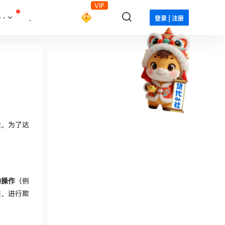
VIP
··
.
登录 | 注册
验。为了达
的操作
（例
益、进行欺