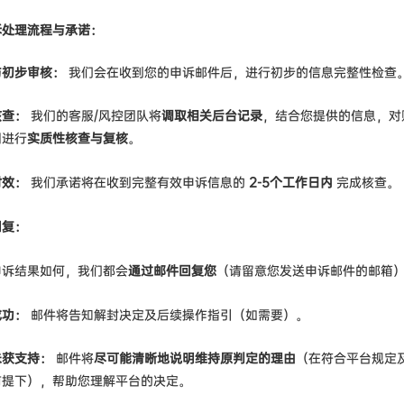
诉处理流程与承诺：
与初步审核：
我们会在收到您的申诉邮件后，进行初步的信息完整性检查
核查：
我们的客服/风控团队将
调取相关后台记录
，结合您提供的信息，对
因进行
实质性核查与复核
。
时效：
我们承诺将在收到完整有效申诉信息的
2-5个工作日内
完成核查。
回复：
申诉结果如何，我们都会
通过邮件回复您
（请留意您发送申诉邮件的邮箱
成功：
邮件将告知解封决定及后续操作指引（如需要）。
未获支持：
邮件将
尽可能清晰地说明维持原判定的理由
（在符合平台规定
前提下），帮助您理解平台的决定。