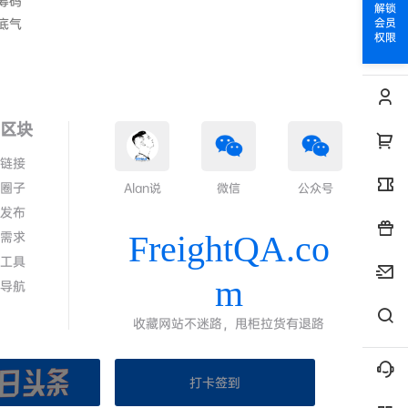
筹码
解锁
底气
会员
权限
色区块
情链接
代圈子
Alan说
微信
公众号
求发布
答需求
FreightQA.co
线工具
m
代导航
收藏网站不迷路，甩柜拉货有退路
打卡签到