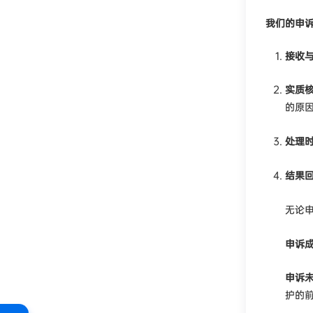
我们的申
接收
实质
的原
处理
结果
无论
申诉
申诉
护的