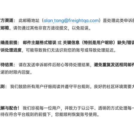
：
官方渠道：
此邮箱地址（
alan_tang@freightqa.com
）是处理此类申诉
定邮箱
。请勿通过其他非官方途径提交，以免延误。
准确是前提：
邮件主题格式错误
或
关键信息（特别是用户昵称）缺失/错
申诉处理进度
，可能导致我们无法识别您的账号或导致处理延迟。
等待结果：
请在发送申诉邮件后耐心等待处理结果，
避免重复发送相同邮
承诺的时限内回复。
规则：
我们鼓励所有用户仔细阅读并遵守平台规则。良好的社区环境需要
。
理解与配合！
我们珍视每一位用户，并致力于以公平、透明的方式处理每
期待在符合平台规则的前提下，您能顺利恢复账号使用。