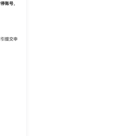
封停账号
。
指引提交申