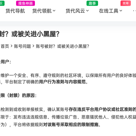
识
摸鱼神器
趣事
效率
货代导航
货代领航
货代风云
在线工具
·
封？或被关进小黑屋？
：
首页
账号问题
账号被封？或被关进小黑屋？
台用户：
于维护一个安全、有序、遵守规则的社区环境，以保障所有用户的良好体
标，平台制定了明确的
用户行为准则与内容规范
。
受限（封禁）的原因：
统检测到或收到举报核实，确认某账号
存在违反平台用户协议或社区准则
不限于：发布违法违规信息、传播垃圾广告、恶意骚扰他人、侵犯他人权
行为），平台将依据规则
对该账号采取相应的限制措施
。