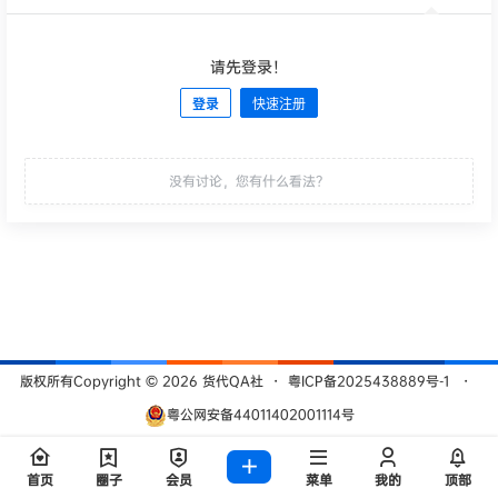
请先登录！
登录
快速注册
发布
没有讨论，您有什么看法？
版权所有Copyright © 2026
货代QA社
・
粤ICP备2025438889号-1
・
粤公网安备44011402001114号
查询 209 次，耗时 0.5261 秒
首页
圈子
会员
菜单
我的
顶部