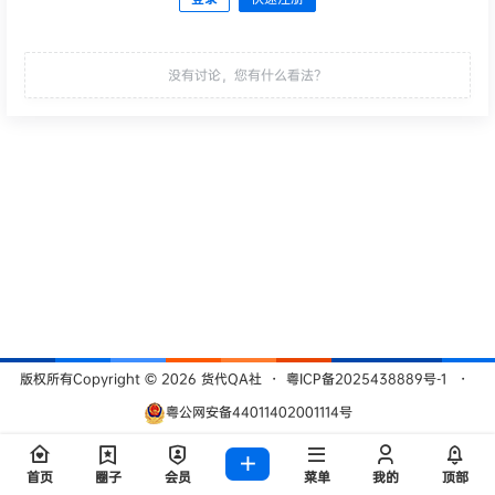
发布
没有讨论，您有什么看法？
版权所有Copyright © 2026
货代QA社
・
粤ICP备2025438889号-1
・
粤公网安备44011402001114号
查询 209 次，耗时 0.4734 秒
首页
圈子
会员
菜单
我的
顶部