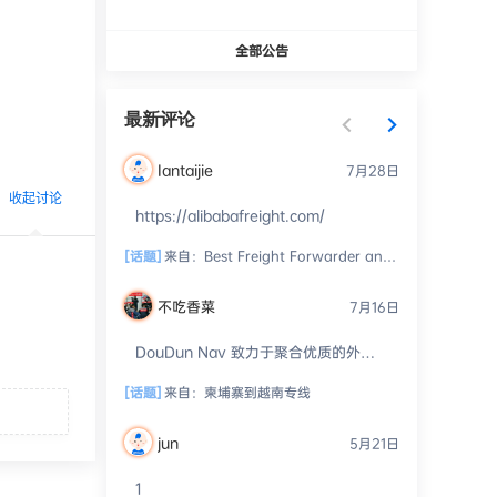
全部公告
最新评论
Iantaijie
7月28日
收起讨论
https://alibabafreight.com/
[话题]
来自：
Best Freight Forwarder and Customs Broker
不吃香菜
7月16日
发布
DouDun Nav 致力于聚合优质的外贸
资源、工具和服务。我们开放投稿通
道，并通过人工审核进行精细化分
[话题]
来自：
柬埔寨到越南专线 ​
类，...
jun
5月21日
1