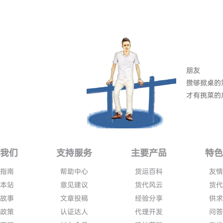
朋友
攒够掀桌的
才有挑菜的
我们
支持服务
主要产品
特
指南
帮助中心
货运百科
友
本站
意见建议
货代风云
货
故事
文章投稿
经验分享
供
政策
认证达人
代理开发
问