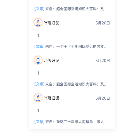
[文章]
来自：
超全国际空运知识大百科：从入门到精通，玩转空中物流！
叶落归泥
5月20日
1
[文章]
来自：
一个干了十年国际空运的老货代，跟你絮叨絮叨这一路的坑坑洼洼、人情冷暖、半夜惊醒的冷汗和偶尔尝到的那点甜头
叶落归泥
5月20日
1
[文章]
来自：
超全国际空运知识大百科：从入门到精通，玩转空中物流！
叶落归泥
5月20日
1
[文章]
来自：
我这二十年跟大海搏命、跟人精斗法、跟老天爷抢饭吃的海运生涯