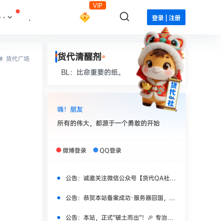
VIP
··
.
登录 | 注册
货代清醒剂
货代广场
BL：比命重要的纸。
嗨！朋友
所有的伟大，都源于一个勇敢的开始
微博登录
QQ登录
公告：
诚邀关注微信公众号【货代QA社】，获取更多实时干货！
公告：
恭贺本站备案成功·服务器回国，焕新上线！
公告：
本站，正式“破土而出”！🎉 专治货代“水土不服”！🎉🎉🎉