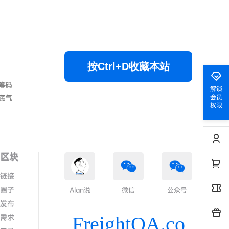
按Ctrl+D收藏本站
筹码
解锁
底气
会员
权限
色区块
情链接
代圈子
Alan说
微信
公众号
求发布
答需求
FreightQA.co