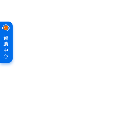
帮
助
中
心