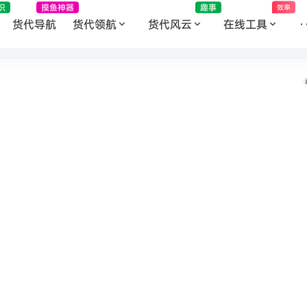
识
摸鱼神器
趣事
效率
货代导航
货代领航
货代风云
在线工具
·