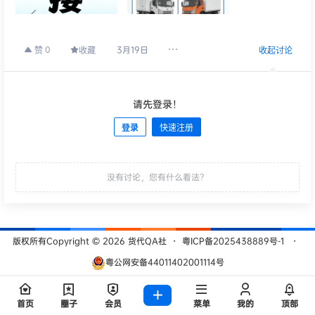
3月19日
0
赞
收藏
收起讨论
请先登录！
登录
快速注册
发布
没有讨论，您有什么看法？
版权所有Copyright © 2026
货代QA社
・
粤ICP备2025438889号-1
・
粤公网安备44011402001114号
查询 209 次，耗时 0.4841 秒
首页
圈子
会员
菜单
我的
顶部