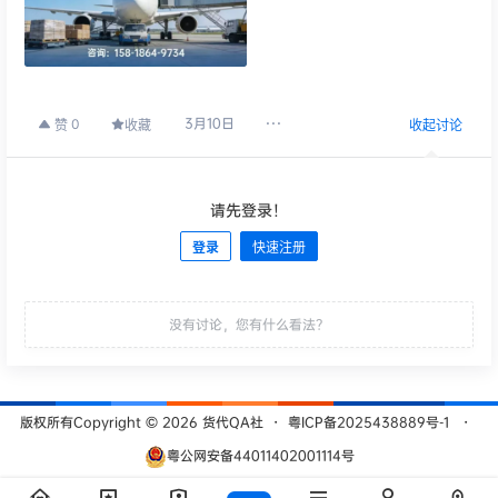
3月10日
0
赞
收藏
收起讨论
请先登录！
登录
快速注册
发布
没有讨论，您有什么看法？
版权所有Copyright © 2026
货代QA社
・
粤ICP备2025438889号-1
・
粤公网安备44011402001114号
查询 209 次，耗时 0.5261 秒