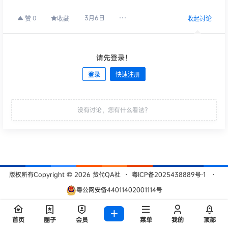
3月6日
0
赞
收藏
收起讨论
请先登录！
登录
快速注册
发布
没有讨论，您有什么看法？
版权所有Copyright © 2026
货代QA社
・
粤ICP备2025438889号-1
・
粤公网安备44011402001114号
查询 209 次，耗时 0.5014 秒
首页
圈子
会员
菜单
我的
顶部