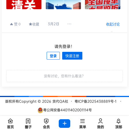
3月2日
0
赞
收藏
收起讨论
请先登录！
登录
快速注册
发布
没有讨论，您有什么看法？
版权所有Copyright © 2026
货代QA社
・
粤ICP备2025438889号-1
・
粤公网安备44011402001114号
查询 209 次，耗时 0.5461 秒
首页
圈子
会员
菜单
我的
顶部