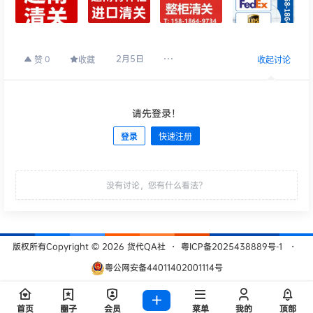
2月5日
0
赞
收藏
收起讨论
请先登录！
登录
快速注册
发布
没有讨论，您有什么看法？
版权所有Copyright © 2026
货代QA社
・
粤ICP备2025438889号-1
・
粤公网安备44011402001114号
查询 209 次，耗时 0.4938 秒
首页
圈子
会员
菜单
我的
顶部