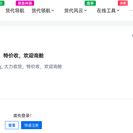
识
摸鱼神器
趣事
效率
货代导航
货代领航
货代风云
在线工具
·
收货，特价收，欢迎询舱
4/kg, 大力收货，特价收，欢迎询舱
请先登录！
登录
快速注册