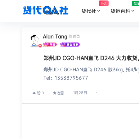
知
Hot
货代社
货运百科
Alan Tang
管理员
郑州JD CGO-HAN直飞 D246 大力
郑州JD CGO-HAN直飞 D246 散3/kg, 托
Tel：13538795677
1月28日
0
赞
收藏