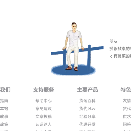
朋友
攒够掀桌的
才有挑菜的
我们
支持服务
主要产品
特
指南
帮助中心
货运百科
友
本站
意见建议
货代风云
货
故事
文章投稿
经验分享
供
政策
认证达人
代理开发
问