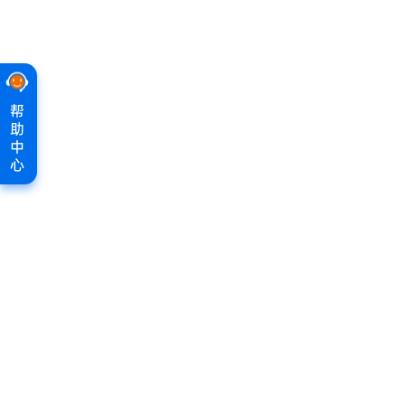
帮
助
中
心