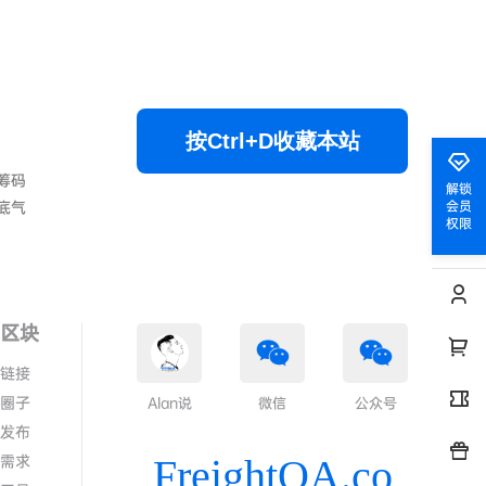
按Ctrl+D收藏本站
筹码
解锁
底气
会员
权限
色区块
情链接
代圈子
Alan说
微信
公众号
求发布
答需求
FreightQA.co