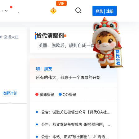
VIP
··
.
登录 | 注册
货代清醒剂
空运大庄
英国：脱欧后，规则自成一套。
嗨！朋友
所有的伟大，都源于一个勇敢的开始
收起讨论
微博登录
QQ登录
公告：
诚邀关注微信公众号【货代QA社】，获取更多实时干货！
公告：
恭贺本站备案成功·服务器回国，焕新上线！
发布
公告：
本站，正式“破土而出”！🎉 专治货代“水土不服”！🎉🎉🎉