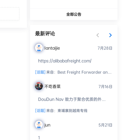
全部公告
最新评论
Iantaijie
7月28日
https://alibabafreight.com/
[话题]
来自：
Best Freight Forwarder and Customs Broker
不吃香菜
7月16日
DouDun Nav 致力于聚合优质的外贸
资源、工具和服务。我们开放投稿通
道，并通过人工审核进行精细化分
[话题]
来自：
柬埔寨到越南专线 ​
类，...
jun
5月21日
1