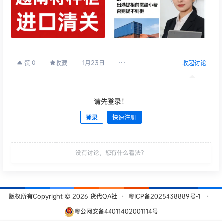
1月23日
0
赞
收藏
收起讨论
请先登录！
登录
快速注册
发布
没有讨论，您有什么看法？
版权所有Copyright © 2026
货代QA社
・
粤ICP备2025438889号-1
・
粤公网安备44011402001114号