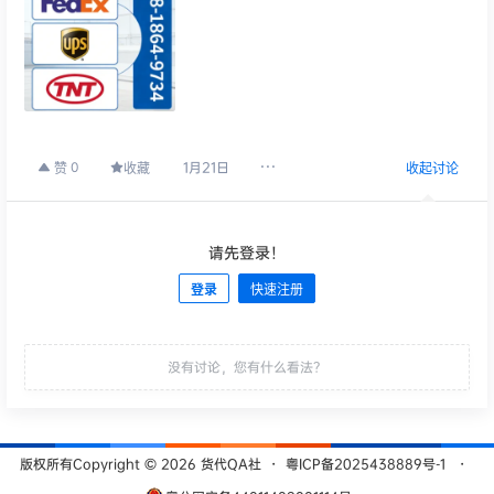
1月21日
0
赞
收藏
收起讨论
请先登录！
登录
快速注册
发布
没有讨论，您有什么看法？
版权所有Copyright © 2026
货代QA社
・
粤ICP备2025438889号-1
・