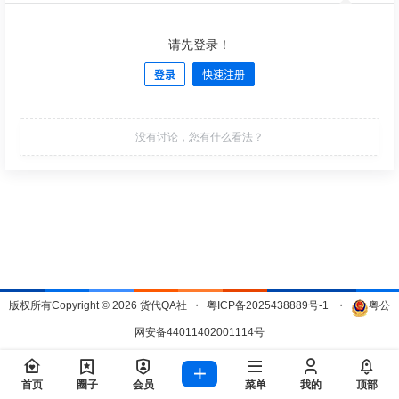
请先登录！
登录
快速注册
发布
没有讨论，您有什么看法？
版权所有Copyright © 2026
货代QA社
・
粤ICP备2025438889号-1
・
粤公
网安备44011402001114号
查询 209 次，耗时 0.4834 秒
首页
圈子
会员
菜单
我的
顶部