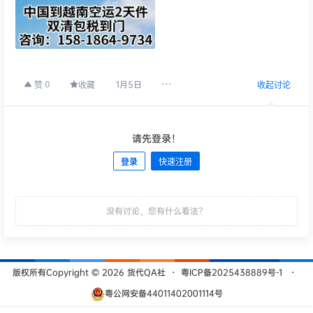
1月5日
0
赞
收藏
收起讨论
请先登录！
登录
快速注册
发布
没有讨论，您有什么看法？
版权所有Copyright © 2026
货代QA社
・
粤ICP备2025438889号-1
・
粤公网安备44011402001114号