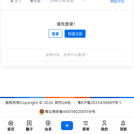
25年12月30日
0
赞
收藏
收起讨论
请先登录！
登录
快速注册
发布
没有讨论，您有什么看法？
版权所有Copyright © 2026
货代QA社
・
粤ICP备2025438889号-1
・
粤公网安备44011402001114号
查询 209 次，耗时 0.4694 秒
首页
圈子
会员
菜单
我的
顶部