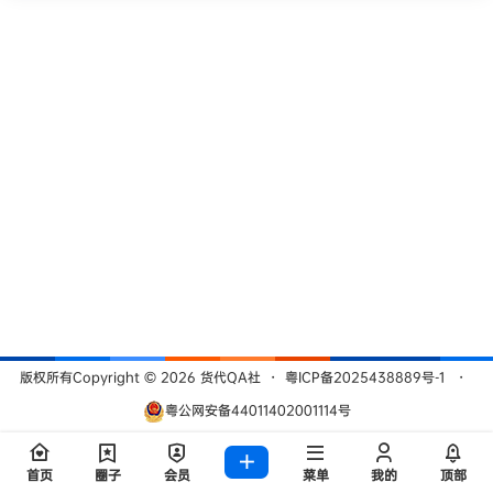
版权所有Copyright © 2026
货代QA社
・
粤ICP备2025438889号-1
・
粤公网安备44011402001114号
查询 209 次，耗时 0.4821 秒
首页
圈子
会员
菜单
我的
顶部