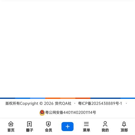
版权所有Copyright © 2026
货代QA社
・
粤ICP备2025438889号-1
・
粤公网安备44011402001114号
查询 209 次，耗时 0.5058 秒
首页
圈子
会员
菜单
我的
顶部