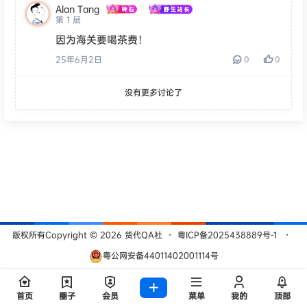
Alan Tang
第
1
层
因为海关要喝茶费！
25年6月2日
0
0
没有更多讨论了
版权所有Copyright © 2026
货代QA社
・
粤ICP备2025438889号-1
・
粤公网安备44011402001114号
查询 209 次，耗时 0.5342 秒
首页
圈子
会员
菜单
我的
顶部