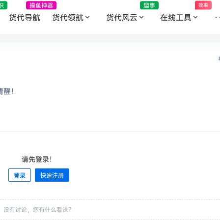
识
摸鱼神器
趣事
效率
货代导航
货代领航
货代风云
在线工具
·
清醒！
请先登录！
登录
快速注册
没有讨论，您有什么看法？