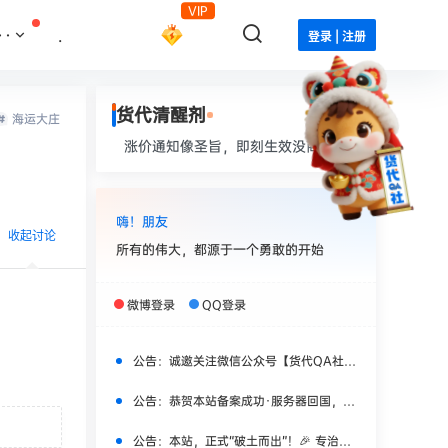
VIP
··
.
登录 | 注册
货代清醒剂
海运大庄
涨价通知像圣旨，即刻生效没商量。
嗨！朋友
收起讨论
所有的伟大，都源于一个勇敢的开始
微博登录
QQ登录
公告：
诚邀关注微信公众号【货代QA社】，获取更多实时干货！
发布
公告：
恭贺本站备案成功·服务器回国，焕新上线！
公告：
本站，正式“破土而出”！🎉 专治货代“水土不服”！🎉🎉🎉