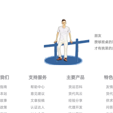
朋友
攒够掀桌的
才有挑菜的
我们
支持服务
主要产品
特
指南
帮助中心
货运百科
友
本站
意见建议
货代风云
货
故事
文章投稿
经验分享
供
政策
认证达人
代理开发
问