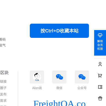
按Ctrl+D收藏本站
筹码
解锁
底气
会员
权限
色区块
情链接
代圈子
Alan说
微信
公众号
求发布
答需求
FreightQA.co