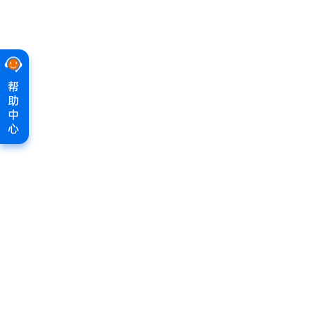
帮
助
中
心