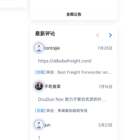
全部公告
最新评论
Iantaijie
7月28日
https://alibabafreight.com/
[话题]
来自：
Best Freight Forwarder and Customs Broker
不吃香菜
7月16日
DouDun Nav 致力于聚合优质的外贸
资源、工具和服务。我们开放投稿通
道，并通过人工审核进行精细化分
[话题]
来自：
柬埔寨到越南专线 ​
类，...
jun
5月21日
1