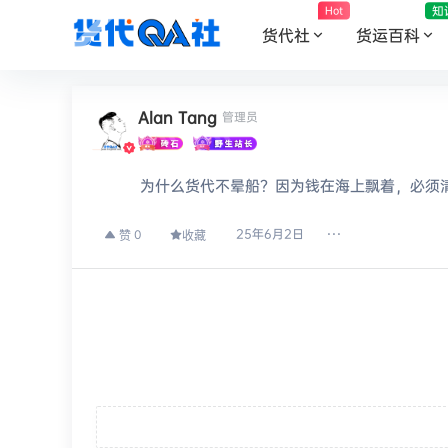
知
Hot
货代社
货运百科
Alan Tang
管理员
为什么货代不晕船？因为钱在海上飘着，必须
25年6月2日
0
赞
收藏