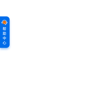
帮
助
中
心