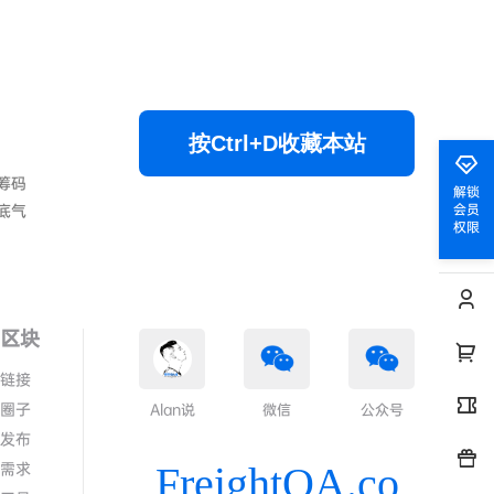
按Ctrl+D收藏本站
筹码
解锁
底气
会员
权限
色区块
情链接
代圈子
Alan说
微信
公众号
求发布
答需求
FreightQA.co