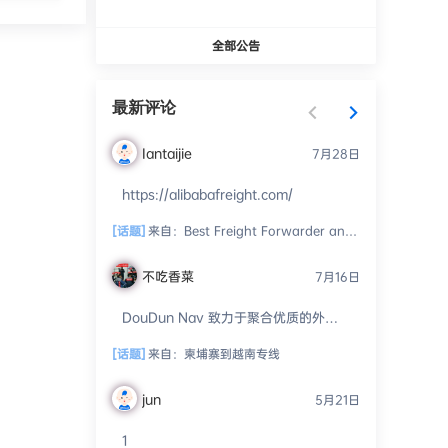
全部公告
最新评论
Iantaijie
7月28日
https://alibabafreight.com/
[话题]
来自：
Best Freight Forwarder and Customs Broker
不吃香菜
7月16日
DouDun Nav 致力于聚合优质的外贸
资源、工具和服务。我们开放投稿通
道，并通过人工审核进行精细化分
[话题]
来自：
柬埔寨到越南专线 ​
类，...
jun
5月21日
1