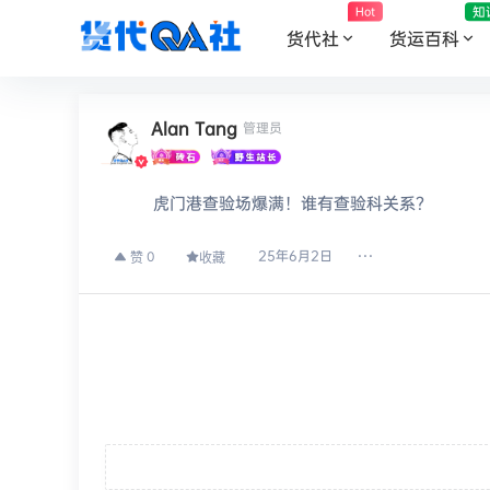
知
Hot
货代社
货运百科
Alan Tang
管理员
虎门港查验场爆满！谁有查验科关系？
25年6月2日
0
赞
收藏