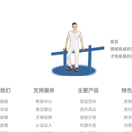
朋友
攒够掀桌的
才有挑菜的
我们
支持服务
主要产品
特
指南
帮助中心
货运百科
友
本站
意见建议
货代风云
货
故事
文章投稿
经验分享
供
政策
认证达人
代理开发
问