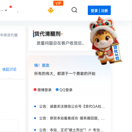
VIP
··
.
登录 | 注册
货代清醒剂
华南货代圈
质量问题总在客户收货后。
嗨！朋友
收起讨论
所有的伟大，都源于一个勇敢的开始
微博登录
QQ登录
公告：
诚邀关注微信公众号【货代QA社】，获取更多实时干货！
发布
公告：
恭贺本站备案成功·服务器回国，焕新上线！
公告：
本站，正式“破土而出”！🎉 专治货代“水土不服”！🎉🎉🎉