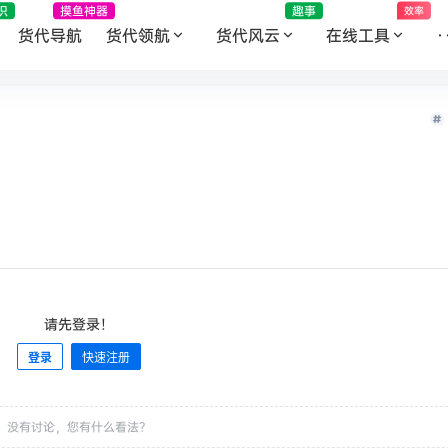
识
摸鱼神器
趣事
效率
货代导航
货代领航
货代风云
在线工具
·
请先登录！
登录
快速注册
没有讨论，您有什么看法？