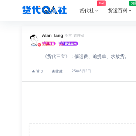
知
Hot
货代社
货运百科
Alan Tang
圈主
管理员
《货代三宝》：催运费、追提单、求放货。
0
25年6月2日
赞
收藏