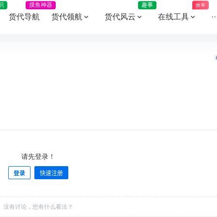
识
摸鱼神器
趣事
效率
货代导航
货代领航
货代风云
在线工具
··
请先登录！
登录
快速注册
没有讨论，您有什么看法？