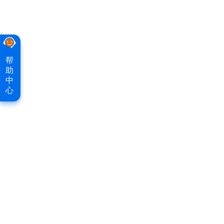
帮
助
中
心