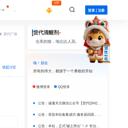
VIP
·
.
登录 | 注册
货代清醒剂
货代广场
仓库的猫，地位比人高。
嗨！朋友
收起讨论
所有的伟大，都源于一个勇敢的开始
微博登录
QQ登录
公告：
诚邀关注微信公众号【货代QA社】，获取更多实时干货！
发布
公告：
恭贺本站备案成功·服务器回国，焕新上线！
公告：
本站，正式“破土而出”！🎉 专治货代“水土不服”！🎉🎉🎉