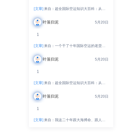
[文章]
来自：
超全国际空运知识大百科：从入门到精通，玩转空中物流！
叶落归泥
5月20日
1
[文章]
来自：
一个干了十年国际空运的老货代，跟你絮叨絮叨这一路的坑坑洼洼、人情冷暖、半夜惊醒的冷汗和偶尔尝到的那点甜头
叶落归泥
5月20日
1
[文章]
来自：
超全国际空运知识大百科：从入门到精通，玩转空中物流！
叶落归泥
5月20日
1
[文章]
来自：
我这二十年跟大海搏命、跟人精斗法、跟老天爷抢饭吃的海运生涯