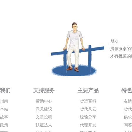
朋友
攒够掀桌的
才有挑菜的
我们
支持服务
主要产品
特
指南
帮助中心
货运百科
友
本站
意见建议
货代风云
货
故事
文章投稿
经验分享
供
政策
认证达人
代理开发
问