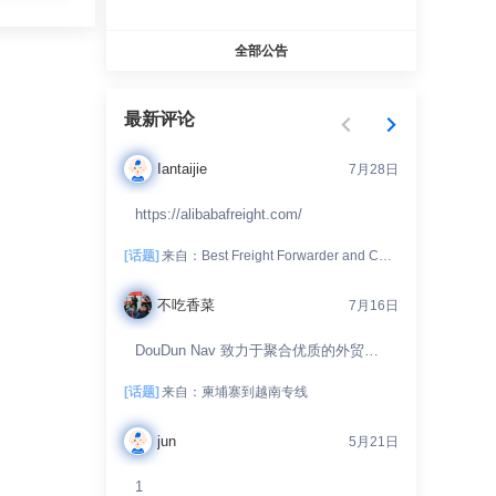
全部公告
最新评论
Iantaijie
7月28日
https://alibabafreight.com/
[话题]
来自：
Best Freight Forwarder and Customs Broker
不吃香菜
7月16日
DouDun Nav 致力于聚合优质的外贸资
源、工具和服务。我们开放投稿通道，
并通过人工审核进行精细化分类，...
[话题]
来自：
柬埔寨到越南专线 ​
jun
5月21日
1