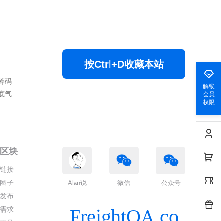
按Ctrl+D收藏本站
筹码
解锁
底气
会员
权限
色区块
情链接
代圈子
Alan说
微信
公众号
求发布
答需求
FreightQA.co