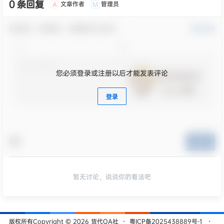
0 条回复
文章作者
管理员
A
M
欢迎您，新朋友，感谢参与互动！
确认修改
您必须登录或注册以后才能发表评论
登录
提交
暂无讨论，说说你的看法吧
版权所有Copyright © 2026
货代QA社
・
粤ICP备2025438889号-1
・