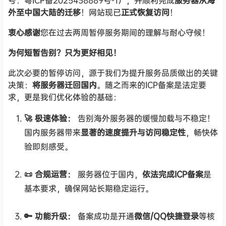
号：粤ICP备2025438889号-1），并顺利完成
服务器从海
外至中国大陆的迁移
！网站现已
正式恢复访问
！
衷心感谢
您在过去两周暂停服务期间的理解与耐心守候！
为何短暂告别？只为更好相见！
此次必要的暂停访问，源于我们为提升服务品质做出的关键
决策：
将服务器迁回国内
。随之而来的ICP备案是法定要
求，更是我们优化体验的基础：
🚀 极速体验：
告别海外服务器的缓慢加载与不稳定！
国内服务器带来
显著的速度提升与访问稳定性
，畅快体
验即刻感受。
📜 合规运营：
服务器位于国内，
依法完成ICP备案
是
基本要求，确保网站长期稳定运行。
🔑 功能升级：
备案成功是开通
微信/QQ快捷登录
等核